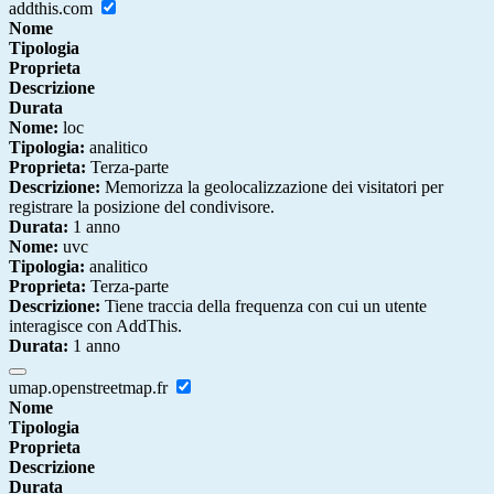
addthis.com
Nome
Tipologia
Proprieta
Descrizione
Durata
Nome:
loc
Tipologia:
analitico
Proprieta:
Terza-parte
Descrizione:
Memorizza la geolocalizzazione dei visitatori per
registrare la posizione del condivisore.
Durata:
1 anno
Nome:
uvc
Tipologia:
analitico
Proprieta:
Terza-parte
Descrizione:
Tiene traccia della frequenza con cui un utente
interagisce con AddThis.
Durata:
1 anno
umap.openstreetmap.fr
Nome
Tipologia
Proprieta
Descrizione
Durata