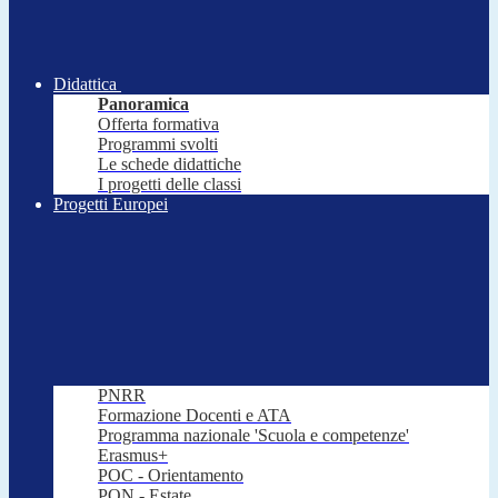
Didattica
Panoramica
Offerta formativa
Programmi svolti
Le schede didattiche
I progetti delle classi
Progetti Europei
PNRR
Formazione Docenti e ATA
Programma nazionale 'Scuola e competenze'
Erasmus+
POC - Orientamento
PON - Estate