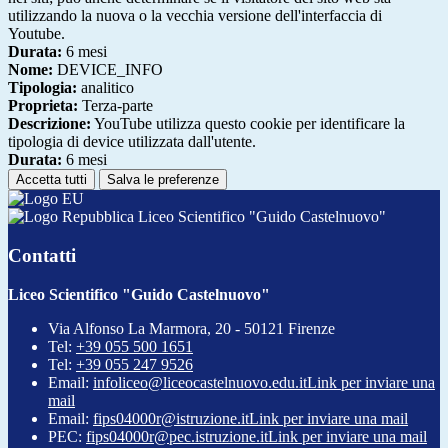
utilizzando la nuova o la vecchia versione dell'interfaccia di
Youtube.
Durata:
6 mesi
Nome:
DEVICE_INFO
Tipologia:
analitico
Proprieta:
Terza-parte
Descrizione:
YouTube utilizza questo cookie per identificare la
tipologia di device utilizzata dall'utente.
Durata:
6 mesi
Accetta tutti
Salva le preferenze
Liceo Scientifico "Guido Castelnuovo"
Contatti
Liceo Scientifico "Guido Castelnuovo"
Via Alfonso La Marmora, 20 - 50121 Firenze
Tel:
+39 055 500 1651
Tel:
+39 055 247 9526
Email:
infoliceo@liceocastelnuovo.edu.it
Link per inviare una
mail
Email:
fips04000r@istruzione.it
Link per inviare una mail
PEC:
fips04000r@pec.istruzione.it
Link per inviare una mail