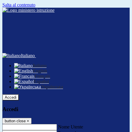
Salta al contenuto
Italiano
Italiano
English
Français
Español
Українська
Accedi
Accedi
button close
×
Nome Utente