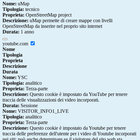
Nome:
uMap
Tipologia:
tecnico
Proprieta:
OpenStreetMap project
Descrizione:
uMap permette di creare mappe con livelli
OpenStreetMap da inserire nel proprio sito internet
Durata:
1 anno
youtube.com
Nome
Tipologia
Proprieta
Descrizione
Durata
Nome:
YSC
Tipologia:
analitico
Proprieta:
Terza-parte
Descrizione:
Questo cookie è impostato da YouTube per tenere
traccia delle visualizzazioni dei video incorporati.
Durata:
Sessione
Nome:
VISITOR_INFO1_LIVE
Tipologia:
analitico
Proprieta:
Terza-parte
Descrizione:
Questo cookie è impostato da Youtube per tenere
traccia delle preferenze dell'utente per i video di Youtube incorporati
nei siti; può anche determinare se il visitatore del sito web sta