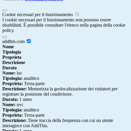
Cookie necessari per il funzionamento
I cookie necessari per il funzionamento non possono essere
disabilitati. È possibile consultare l'elenco nella pagina della cookie
policy.
addthis.com
Nome
Tipologia
Proprieta
Descrizione
Durata
Nome:
loc
Tipologia:
analitico
Proprieta:
Terza-parte
Descrizione:
Memorizza la geolocalizzazione dei visitatori per
registrare la posizione del condivisore.
Durata:
1 anno
Nome:
uvc
Tipologia:
analitico
Proprieta:
Terza-parte
Descrizione:
Tiene traccia della frequenza con cui un utente
interagisce con AddThis.
Durata:
1 anno