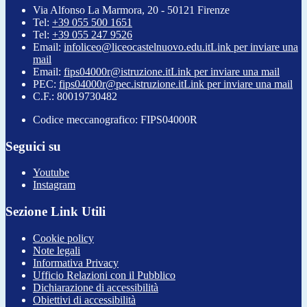
Via Alfonso La Marmora, 20 - 50121 Firenze
Tel:
+39 055 500 1651
Tel:
+39 055 247 9526
Email:
infoliceo@liceocastelnuovo.edu.it
Link per inviare una
mail
Email:
fips04000r@istruzione.it
Link per inviare una mail
PEC:
fips04000r@pec.istruzione.it
Link per inviare una mail
C.F.: 80019730482
Codice meccanografico: FIPS04000R
Seguici su
Youtube
Instagram
Sezione Link Utili
Cookie policy
Note legali
Informativa Privacy
Ufficio Relazioni con il Pubblico
Dichiarazione di accessibilità
Obiettivi di accessibilità