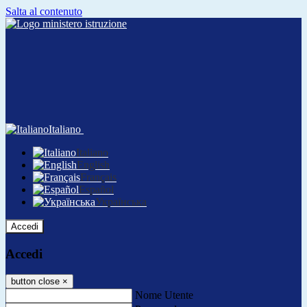
Salta al contenuto
Italiano
Italiano
English
Français
Español
Українська
Accedi
Accedi
button close
×
Nome Utente