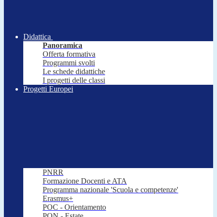
Didattica
Panoramica
Offerta formativa
Programmi svolti
Le schede didattiche
I progetti delle classi
Progetti Europei
PNRR
Formazione Docenti e ATA
Programma nazionale 'Scuola e competenze'
Erasmus+
POC - Orientamento
PON - Estate