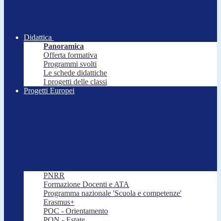
Didattica
Panoramica
Offerta formativa
Programmi svolti
Le schede didattiche
I progetti delle classi
Progetti Europei
PNRR
Formazione Docenti e ATA
Programma nazionale 'Scuola e competenze'
Erasmus+
POC - Orientamento
PON - Estate