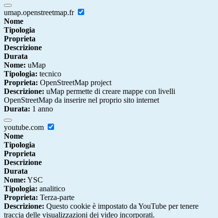
umap.openstreetmap.fr
Nome
Tipologia
Proprieta
Descrizione
Durata
Nome:
uMap
Tipologia:
tecnico
Proprieta:
OpenStreetMap project
Descrizione:
uMap permette di creare mappe con livelli
OpenStreetMap da inserire nel proprio sito internet
Durata:
1 anno
youtube.com
Nome
Tipologia
Proprieta
Descrizione
Durata
Nome:
YSC
Tipologia:
analitico
Proprieta:
Terza-parte
Descrizione:
Questo cookie è impostato da YouTube per tenere
traccia delle visualizzazioni dei video incorporati.