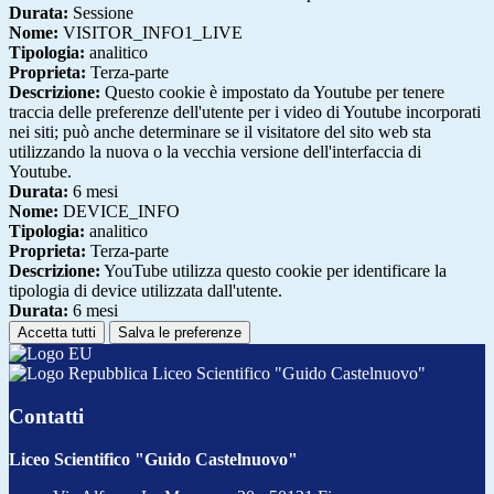
Durata:
Sessione
Nome:
VISITOR_INFO1_LIVE
Tipologia:
analitico
Proprieta:
Terza-parte
Descrizione:
Questo cookie è impostato da Youtube per tenere
traccia delle preferenze dell'utente per i video di Youtube incorporati
nei siti; può anche determinare se il visitatore del sito web sta
utilizzando la nuova o la vecchia versione dell'interfaccia di
Youtube.
Durata:
6 mesi
Nome:
DEVICE_INFO
Tipologia:
analitico
Proprieta:
Terza-parte
Descrizione:
YouTube utilizza questo cookie per identificare la
tipologia di device utilizzata dall'utente.
Durata:
6 mesi
Accetta tutti
Salva le preferenze
Liceo Scientifico "Guido Castelnuovo"
Contatti
Liceo Scientifico "Guido Castelnuovo"