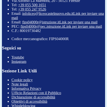
Via Alfonso La Marmora, 20 - 50121 Firenze
Tel:
+39 055 500 1651
Tel:
+39 055 247 9526
Email:
infoliceo@liceocastelnuovo.edu.it
Link per inviare una
mail
Email:
fips04000r@istruzione.it
Link per inviare una mail
PEC:
fips04000r@pec.istruzione.it
Link per inviare una mail
C.F.: 80019730482
Codice meccanografico: FIPS04000R
Seguici su
Youtube
Instagram
Sezione Link Utili
Cookie policy
Note legali
Informativa Privacy
Ufficio Relazioni con il Pubblico
Dichiarazione di accessibilità
Obiettivi di accessibilità
Whistleblowing