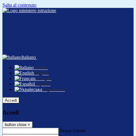
Salta al contenuto
Italiano
Italiano
English
Français
Español
Українська
Accedi
Accedi
button close
×
Nome Utente