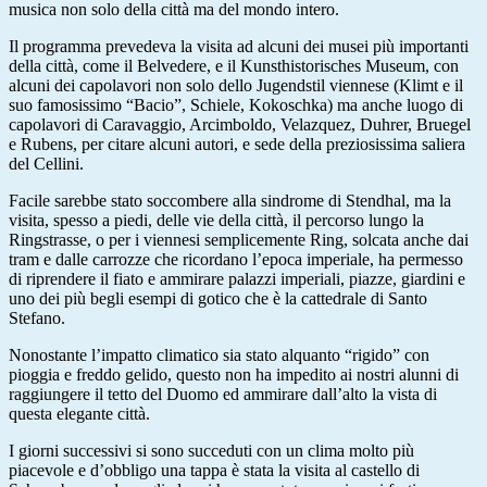
musica non solo della città ma del mondo intero.
Il programma prevedeva la visita ad alcuni dei musei più importanti
della città, come il Belvedere, e il Kunsthistorisches Museum, con
alcuni dei capolavori non solo dello Jugendstil viennese (Klimt e il
suo famosissimo “Bacio”, Schiele, Kokoschka) ma anche luogo di
capolavori di Caravaggio, Arcimboldo, Velazquez, Duhrer, Bruegel
e Rubens, per citare alcuni autori, e sede della preziosissima saliera
del Cellini.
Facile sarebbe stato soccombere alla sindrome di Stendhal, ma la
visita, spesso a piedi, delle vie della città, il percorso lungo la
Ringstrasse, o per i viennesi semplicemente Ring, solcata anche dai
tram e dalle carrozze che ricordano l’epoca imperiale, ha permesso
di riprendere il fiato e ammirare palazzi imperiali, piazze, giardini e
uno dei più begli esempi di gotico che è la cattedrale di Santo
Stefano.
Nonostante l’impatto climatico sia stato alquanto “rigido” con
pioggia e freddo gelido, questo non ha impedito ai nostri alunni di
raggiungere il tetto del Duomo ed ammirare dall’alto la vista di
questa elegante città.
I giorni successivi si sono succeduti con un clima molto più
piacevole e d’obbligo una tappa è stata la visita al castello di