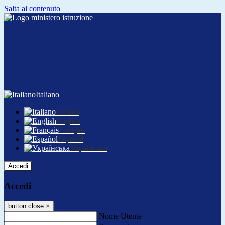
Salta al contenuto
Italiano
Italiano
English
Français
Español
Українська
Accedi
Accedi
button close
×
Nome Utente