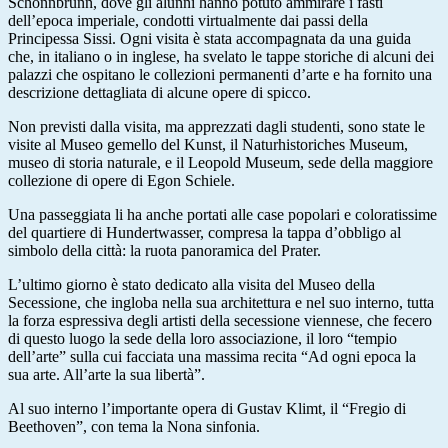
Schonnbrunn, dove gli alunni hanno potuto ammirare i fasti
dell’epoca imperiale, condotti virtualmente dai passi della
Principessa Sissi. Ogni visita è stata accompagnata da una guida
che, in italiano o in inglese, ha svelato le tappe storiche di alcuni dei
palazzi che ospitano le collezioni permanenti d’arte e ha fornito una
descrizione dettagliata di alcune opere di spicco.
Non previsti dalla visita, ma apprezzati dagli studenti, sono state le
visite al Museo gemello del Kunst, il Naturhistoriches Museum,
museo di storia naturale, e il Leopold Museum, sede della maggiore
collezione di opere di Egon Schiele.
Una passeggiata li ha anche portati alle case popolari e coloratissime
del quartiere di Hundertwasser, compresa la tappa d’obbligo al
simbolo della città: la ruota panoramica del Prater.
L’ultimo giorno è stato dedicato alla visita del Museo della
Secessione, che ingloba nella sua architettura e nel suo interno, tutta
la forza espressiva degli artisti della secessione viennese, che fecero
di questo luogo la sede della loro associazione, il loro “tempio
dell’arte” sulla cui facciata una massima recita “Ad ogni epoca la
sua arte. All’arte la sua libertà”.
Al suo interno l’importante opera di Gustav Klimt, il “Fregio di
Beethoven”, con tema la Nona sinfonia.