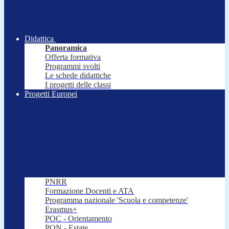
Didattica
Panoramica
Offerta formativa
Programmi svolti
Le schede didattiche
I progetti delle classi
Progetti Europei
PNRR
Formazione Docenti e ATA
Programma nazionale 'Scuola e competenze'
Erasmus+
POC - Orientamento
PON - Estate