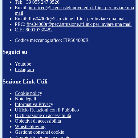
Tel:
+39 055 247 9526
Email:
infoliceo@liceocastelnuovo.edu.it
Link per inviare una
mail
Email:
fips04000r@istruzione.it
Link per inviare una mail
PEC:
fips04000r@pec.istruzione.it
Link per inviare una mail
C.F.: 80019730482
Codice meccanografico: FIPS04000R
Seguici su
Youtube
Instagram
Sezione Link Utili
Cookie policy
Note legali
Informativa Privacy
Ufficio Relazioni con il Pubblico
Dichiarazione di accessibilità
Obiettivi di accessibilità
Whistleblowing
Gestione consensi cookie
Amministrazione trasparente