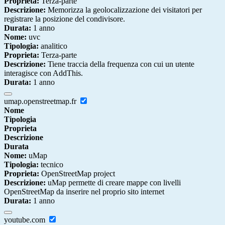
Proprieta:
Terza-parte
Descrizione:
Memorizza la geolocalizzazione dei visitatori per
registrare la posizione del condivisore.
Durata:
1 anno
Nome:
uvc
Tipologia:
analitico
Proprieta:
Terza-parte
Descrizione:
Tiene traccia della frequenza con cui un utente
interagisce con AddThis.
Durata:
1 anno
umap.openstreetmap.fr
Nome
Tipologia
Proprieta
Descrizione
Durata
Nome:
uMap
Tipologia:
tecnico
Proprieta:
OpenStreetMap project
Descrizione:
uMap permette di creare mappe con livelli
OpenStreetMap da inserire nel proprio sito internet
Durata:
1 anno
youtube.com