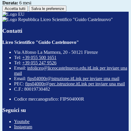
Durata:
6 mesi
Accetta tutti
Salva le preferenze
Liceo Scientifico "Guido Castelnuovo"
Contatti
Liceo Scientifico "Guido Castelnuovo"
Via Alfonso La Marmora, 20 - 50121 Firenze
Tel:
+39 055 500 1651
Tel:
+39 055 247 9526
Email:
infoliceo@liceocastelnuovo.edu.it
Link per inviare una
mail
Email:
fips04000r@istruzione.it
Link per inviare una mail
PEC:
fips04000r@pec.istruzione.it
Link per inviare una mail
C.F.: 80019730482
Codice meccanografico: FIPS04000R
Seguici su
Youtube
Instagram