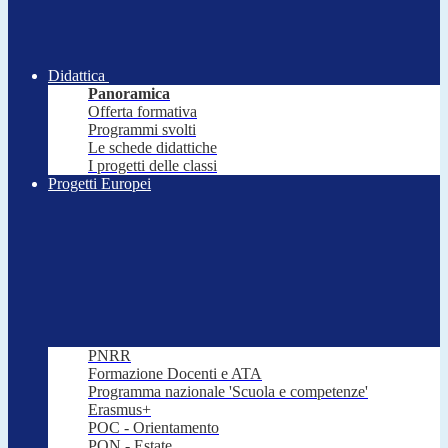
Didattica
Panoramica
Offerta formativa
Programmi svolti
Le schede didattiche
I progetti delle classi
Progetti Europei
PNRR
Formazione Docenti e ATA
Programma nazionale 'Scuola e competenze'
Erasmus+
POC - Orientamento
PON - Estate