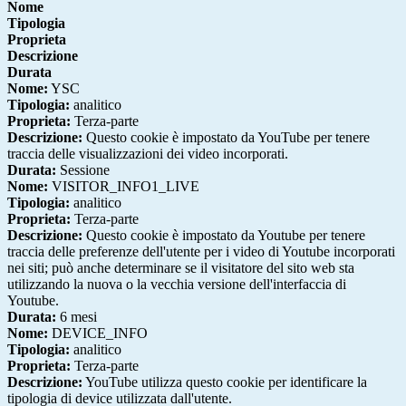
Nome
Tipologia
Proprieta
Descrizione
Durata
Nome:
YSC
Tipologia:
analitico
Proprieta:
Terza-parte
Descrizione:
Questo cookie è impostato da YouTube per tenere
traccia delle visualizzazioni dei video incorporati.
Durata:
Sessione
Nome:
VISITOR_INFO1_LIVE
Tipologia:
analitico
Proprieta:
Terza-parte
Descrizione:
Questo cookie è impostato da Youtube per tenere
traccia delle preferenze dell'utente per i video di Youtube incorporati
nei siti; può anche determinare se il visitatore del sito web sta
utilizzando la nuova o la vecchia versione dell'interfaccia di
Youtube.
Durata:
6 mesi
Nome:
DEVICE_INFO
Tipologia:
analitico
Proprieta:
Terza-parte
Descrizione:
YouTube utilizza questo cookie per identificare la
tipologia di device utilizzata dall'utente.