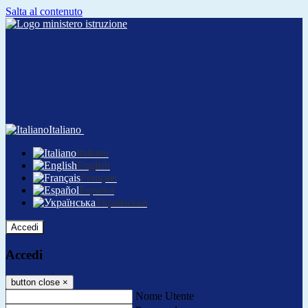
Salta al contenuto
Italiano
Italiano
English
Français
Español
Українська
Accedi
Accedi
button close
×
Nome Utente