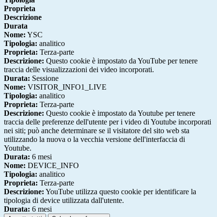
Proprieta
Descrizione
Durata
Nome:
YSC
Tipologia:
analitico
Proprieta:
Terza-parte
Descrizione:
Questo cookie è impostato da YouTube per tenere
traccia delle visualizzazioni dei video incorporati.
Durata:
Sessione
Nome:
VISITOR_INFO1_LIVE
Tipologia:
analitico
Proprieta:
Terza-parte
Descrizione:
Questo cookie è impostato da Youtube per tenere
traccia delle preferenze dell'utente per i video di Youtube incorporati
nei siti; può anche determinare se il visitatore del sito web sta
utilizzando la nuova o la vecchia versione dell'interfaccia di
Youtube.
Durata:
6 mesi
Nome:
DEVICE_INFO
Tipologia:
analitico
Proprieta:
Terza-parte
Descrizione:
YouTube utilizza questo cookie per identificare la
tipologia di device utilizzata dall'utente.
Durata:
6 mesi