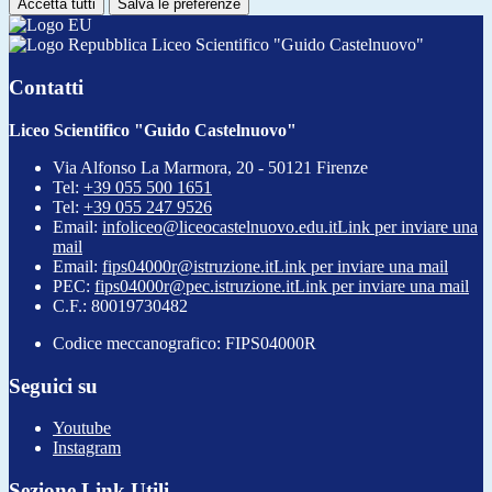
Accetta tutti
Salva le preferenze
Liceo Scientifico "Guido Castelnuovo"
Contatti
Liceo Scientifico "Guido Castelnuovo"
Via Alfonso La Marmora, 20 - 50121 Firenze
Tel:
+39 055 500 1651
Tel:
+39 055 247 9526
Email:
infoliceo@liceocastelnuovo.edu.it
Link per inviare una
mail
Email:
fips04000r@istruzione.it
Link per inviare una mail
PEC:
fips04000r@pec.istruzione.it
Link per inviare una mail
C.F.: 80019730482
Codice meccanografico: FIPS04000R
Seguici su
Youtube
Instagram
Sezione Link Utili