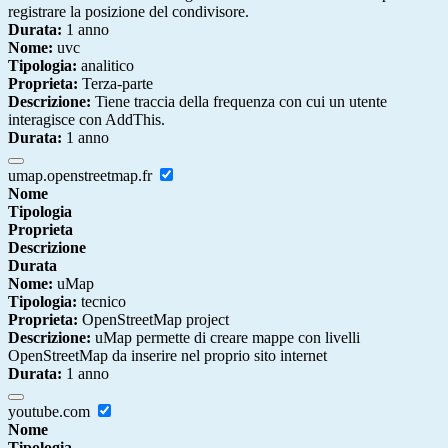
registrare la posizione del condivisore.
Durata:
1 anno
Nome:
uvc
Tipologia:
analitico
Proprieta:
Terza-parte
Descrizione:
Tiene traccia della frequenza con cui un utente
interagisce con AddThis.
Durata:
1 anno
umap.openstreetmap.fr
Nome
Tipologia
Proprieta
Descrizione
Durata
Nome:
uMap
Tipologia:
tecnico
Proprieta:
OpenStreetMap project
Descrizione:
uMap permette di creare mappe con livelli
OpenStreetMap da inserire nel proprio sito internet
Durata:
1 anno
youtube.com
Nome
Tipologia