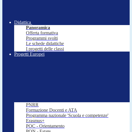
Didattica
Panoramica
Offerta formativa
Programmi svolti
Le schede didattiche
I progetti delle classi
Progetti Europei
PNRR
Formazione Docenti e ATA
Programma nazionale 'Scuola e competenze'
Erasmus+
POC - Orientamento
PON - Estate