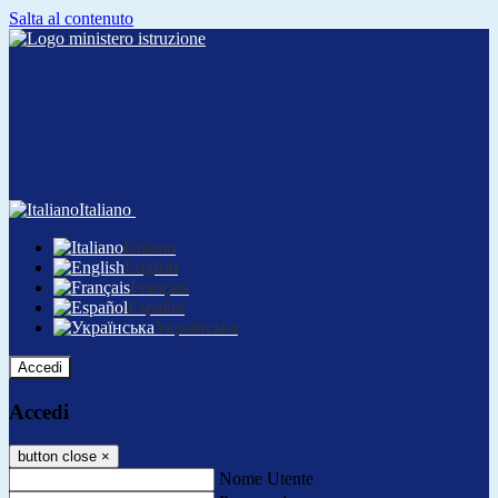
Salta al contenuto
Italiano
Italiano
English
Français
Español
Українська
Accedi
Accedi
button close
×
Nome Utente