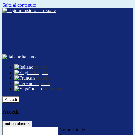
Salta al contenuto
Italiano
Italiano
English
Français
Español
Українська
Accedi
Accedi
button close
×
Nome Utente