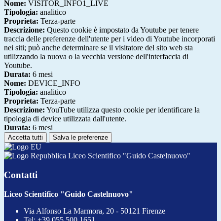
Nome:
VISITOR_INFO1_LIVE
Tipologia:
analitico
Proprieta:
Terza-parte
Descrizione:
Questo cookie è impostato da Youtube per tenere
traccia delle preferenze dell'utente per i video di Youtube incorporati
nei siti; può anche determinare se il visitatore del sito web sta
utilizzando la nuova o la vecchia versione dell'interfaccia di
Youtube.
Durata:
6 mesi
Nome:
DEVICE_INFO
Tipologia:
analitico
Proprieta:
Terza-parte
Descrizione:
YouTube utilizza questo cookie per identificare la
tipologia di device utilizzata dall'utente.
Durata:
6 mesi
Accetta tutti
Salva le preferenze
Liceo Scientifico "Guido Castelnuovo"
Contatti
Liceo Scientifico "Guido Castelnuovo"
Via Alfonso La Marmora, 20 - 50121 Firenze
Tel:
+39 055 500 1651