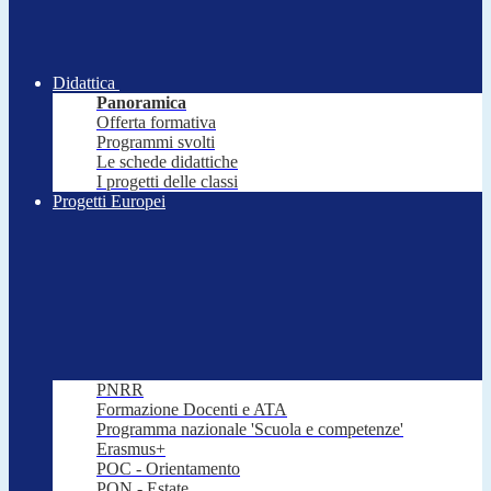
Didattica
Panoramica
Offerta formativa
Programmi svolti
Le schede didattiche
I progetti delle classi
Progetti Europei
PNRR
Formazione Docenti e ATA
Programma nazionale 'Scuola e competenze'
Erasmus+
POC - Orientamento
PON - Estate