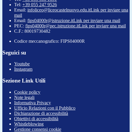
Tel:
+39 055 247 9526
Email:
infoliceo@liceocastelnuovo.edu.it
Link per inviare una
mail
Email:
fips04000r@istruzione.it
Link per inviare una mail
PEC:
fips04000r@pec.istruzione.it
Link per inviare una mail
C.F.: 80019730482
Codice meccanografico: FIPS04000R
Seguici su
Youtube
Instagram
Sezione Link Utili
Cookie policy
Note legali
Informativa Privacy
Ufficio Relazioni con il Pubblico
Dichiarazione di accessibilità
Obiettivi di accessibilità
Whistleblowing
Gestione consensi cookie