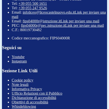
Tel:
+39 055 500 1651
Tel:
+39 055 247 9526
Email:
infoliceo@liceocastelnuovo.edu.it
Link per inviare una
mail
Email:
fips04000r@istruzione.it
Link per inviare una mail
PEC:
fips04000r@pec.istruzione.it
Link per inviare una mail
C.F.: 80019730482
Codice meccanografico: FIPS04000R
Seguici su
Youtube
Instagram
Sezione Link Utili
Cookie policy
Note legali
Informativa Privacy
Ufficio Relazioni con il Pubblico
Dichiarazione di accessibilità
Obiettivi di accessibilità
Whistleblowing