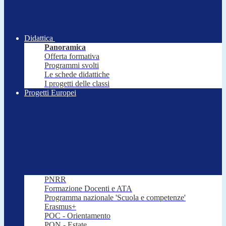
Didattica
Panoramica
Offerta formativa
Programmi svolti
Le schede didattiche
I progetti delle classi
Progetti Europei
PNRR
Formazione Docenti e ATA
Programma nazionale 'Scuola e competenze'
Erasmus+
POC - Orientamento
PON - Estate