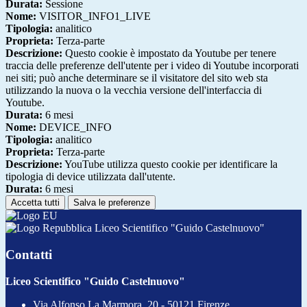
Durata:
Sessione
Nome:
VISITOR_INFO1_LIVE
Tipologia:
analitico
Proprieta:
Terza-parte
Descrizione:
Questo cookie è impostato da Youtube per tenere
traccia delle preferenze dell'utente per i video di Youtube incorporati
nei siti; può anche determinare se il visitatore del sito web sta
utilizzando la nuova o la vecchia versione dell'interfaccia di
Youtube.
Durata:
6 mesi
Nome:
DEVICE_INFO
Tipologia:
analitico
Proprieta:
Terza-parte
Descrizione:
YouTube utilizza questo cookie per identificare la
tipologia di device utilizzata dall'utente.
Durata:
6 mesi
Accetta tutti
Salva le preferenze
Liceo Scientifico "Guido Castelnuovo"
Contatti
Liceo Scientifico "Guido Castelnuovo"
Via Alfonso La Marmora, 20 - 50121 Firenze