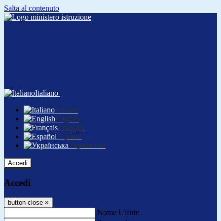
Salta al contenuto
Italiano
Italiano
English
Français
Español
Українська
Accedi
Accedi
button close
×
Nome Utente