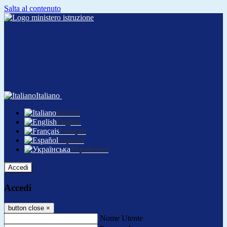
Salta al contenuto
Italiano
Italiano
English
Français
Español
Українська
Accedi
Accedi
button close
×
Nome Utente