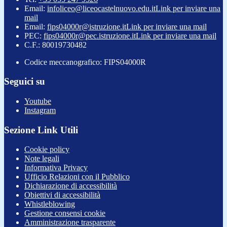
Email:
infoliceo@liceocastelnuovo.edu.it
Link per inviare una
mail
Email:
fips04000r@istruzione.it
Link per inviare una mail
PEC:
fips04000r@pec.istruzione.it
Link per inviare una mail
C.F.: 80019730482
Codice meccanografico: FIPS04000R
Seguici su
Youtube
Instagram
Sezione Link Utili
Cookie policy
Note legali
Informativa Privacy
Ufficio Relazioni con il Pubblico
Dichiarazione di accessibilità
Obiettivi di accessibilità
Whistleblowing
Gestione consensi cookie
Amministrazione trasparente