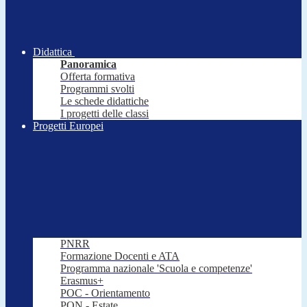
Didattica
Panoramica
Offerta formativa
Programmi svolti
Le schede didattiche
I progetti delle classi
Progetti Europei
PNRR
Formazione Docenti e ATA
Programma nazionale 'Scuola e competenze'
Erasmus+
POC - Orientamento
PON - Estate