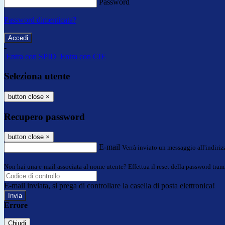
Password
Password dimenticata?
-
Entra con SPID
Entra con CIE
Seleziona utente
button close
×
Recupero password
button close
×
E-mail
Verrà inviato un messaggio all'indirizz
Non hai una e-mail associata al nome utente? Effettua il reset della password tram
E-mail inviata, si prega di controllare la casella di posta elettronica!
Errore
Chiudi