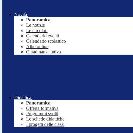
Novità
Panoramica
Le notizie
Le circolari
Calendario eventi
Calendario scolastico
Albo online
Cittadinanza attiva
Didattica
Panoramica
Offerta formativa
Programmi svolti
Le schede didattiche
I progetti delle classi