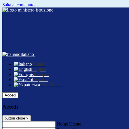
Salta al contenuto
Italiano
Italiano
English
Français
Español
Українська
Accedi
Accedi
button close
×
Nome Utente