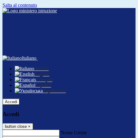
Salta al contenuto
Italiano
Italiano
English
Français
Español
Українська
Accedi
Accedi
button close
×
Nome Utente