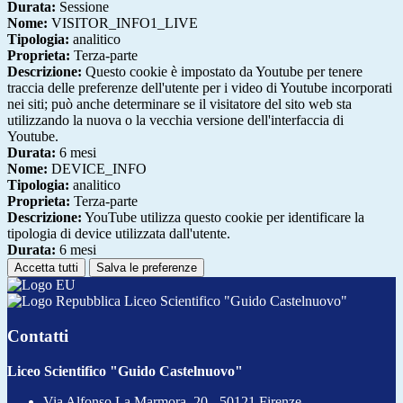
Durata:
Sessione
Nome:
VISITOR_INFO1_LIVE
Tipologia:
analitico
Proprieta:
Terza-parte
Descrizione:
Questo cookie è impostato da Youtube per tenere
traccia delle preferenze dell'utente per i video di Youtube incorporati
nei siti; può anche determinare se il visitatore del sito web sta
utilizzando la nuova o la vecchia versione dell'interfaccia di
Youtube.
Durata:
6 mesi
Nome:
DEVICE_INFO
Tipologia:
analitico
Proprieta:
Terza-parte
Descrizione:
YouTube utilizza questo cookie per identificare la
tipologia di device utilizzata dall'utente.
Durata:
6 mesi
Accetta tutti
Salva le preferenze
Liceo Scientifico "Guido Castelnuovo"
Contatti
Liceo Scientifico "Guido Castelnuovo"
Via Alfonso La Marmora, 20 - 50121 Firenze