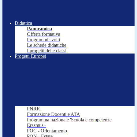
Didattica
Panoramica
Offerta formativa
Programmi svolti
Le schede didattiche
I progetti delle classi
Progetti Europei
PNRR
Formazione Docenti e ATA
Programma nazionale 'Scuola e competenze'
Erasmus+
POC - Orientamento
PON - Estate