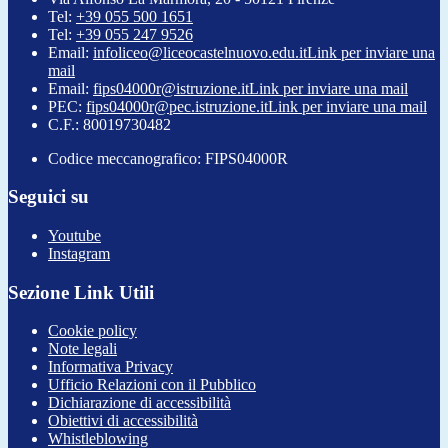
Tel:
+39 055 500 1651
Tel:
+39 055 247 9526
Email:
infoliceo@liceocastelnuovo.edu.it
Link per inviare una
mail
Email:
fips04000r@istruzione.it
Link per inviare una mail
PEC:
fips04000r@pec.istruzione.it
Link per inviare una mail
C.F.: 80019730482
Codice meccanografico: FIPS04000R
Seguici su
Youtube
Instagram
Sezione Link Utili
Cookie policy
Note legali
Informativa Privacy
Ufficio Relazioni con il Pubblico
Dichiarazione di accessibilità
Obiettivi di accessibilità
Whistleblowing