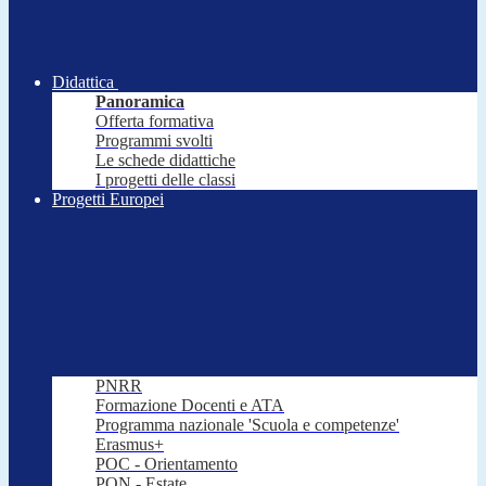
Didattica
Panoramica
Offerta formativa
Programmi svolti
Le schede didattiche
I progetti delle classi
Progetti Europei
PNRR
Formazione Docenti e ATA
Programma nazionale 'Scuola e competenze'
Erasmus+
POC - Orientamento
PON - Estate