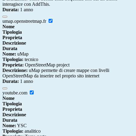
interagisce con AddThis.
Durata:
1 anno
umap.openstreetmap.fr
Nome
Tipologia
Proprieta
Descrizione
Durata
Nome:
uMap
Tipologia:
tecnico
Proprieta:
OpenStreetMap project
Descrizione:
uMap permette di creare mappe con livelli
OpenStreetMap da inserire nel proprio sito internet
Durata:
1 anno
youtube.com
Nome
Tipologia
Proprieta
Descrizione
Durata
Nome:
YSC
Tipologia:
analitico