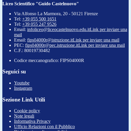
Liceo Scientifico "Guido Castelnuovo"
Via Alfonso La Marmora, 20 - 50121 Firenze
Tel:
+39 055 500 1651
Tel:
+39 055 247 9526
Email:
infoliceo@liceocastelnuovo.edu.it
Link per inviare una
mail
Email:
fips04000r@istruzione.it
Link per inviare una mail
PEC:
fips04000r@pec.istruzione.it
Link per inviare una mail
C.F.: 80019730482
Codice meccanografico: FIPS04000R
Seguici su
Youtube
Instagram
Sezione Link Utili
Cookie policy
Note legali
Informativa Privacy
Ufficio Relazioni con il Pubblico