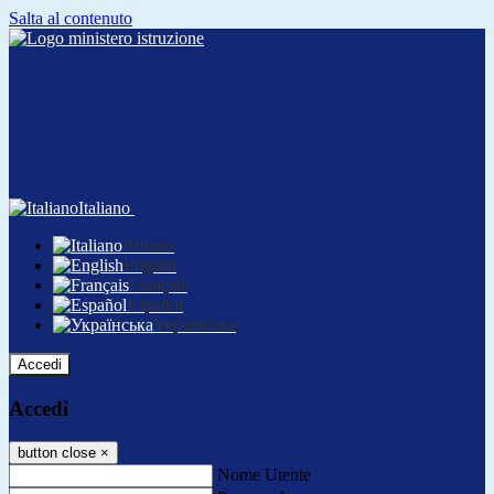
Salta al contenuto
Italiano
Italiano
English
Français
Español
Українська
Accedi
Accedi
button close
×
Nome Utente