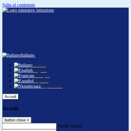
Salta al contenuto
Italiano
Italiano
English
Français
Español
Українська
Accedi
Accedi
button close
×
Nome Utente