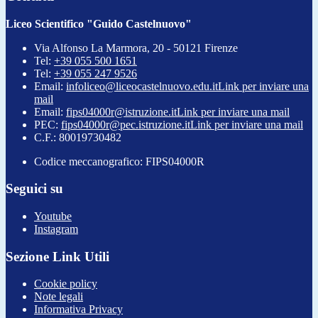
Liceo Scientifico "Guido Castelnuovo"
Via Alfonso La Marmora, 20 - 50121 Firenze
Tel:
+39 055 500 1651
Tel:
+39 055 247 9526
Email:
infoliceo@liceocastelnuovo.edu.it
Link per inviare una
mail
Email:
fips04000r@istruzione.it
Link per inviare una mail
PEC:
fips04000r@pec.istruzione.it
Link per inviare una mail
C.F.: 80019730482
Codice meccanografico: FIPS04000R
Seguici su
Youtube
Instagram
Sezione Link Utili
Cookie policy
Note legali
Informativa Privacy