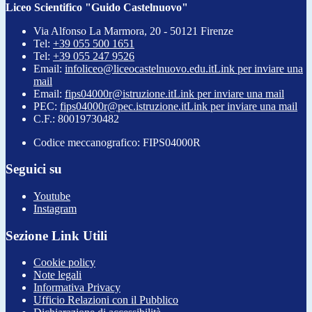
Liceo Scientifico "Guido Castelnuovo"
Via Alfonso La Marmora, 20 - 50121 Firenze
Tel:
+39 055 500 1651
Tel:
+39 055 247 9526
Email:
infoliceo@liceocastelnuovo.edu.it
Link per inviare una
mail
Email:
fips04000r@istruzione.it
Link per inviare una mail
PEC:
fips04000r@pec.istruzione.it
Link per inviare una mail
C.F.: 80019730482
Codice meccanografico: FIPS04000R
Seguici su
Youtube
Instagram
Sezione Link Utili
Cookie policy
Note legali
Informativa Privacy
Ufficio Relazioni con il Pubblico