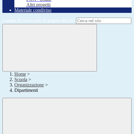
Altri progetti
Materiale condiviso
Campo di ricerca per le pagine del sito
Home
>
Scuola
>
Organizzazione
>
Dipartimenti