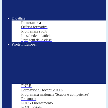
Didattica
Panoramica
Offerta formativa
Programmi svolti
Le schede didattiche
I progetti delle classi
Progetti Europei
PNRR
Formazione Docenti e ATA
Programma nazionale 'Scuola e competenze'
Erasmus+
POC - Orientamento
PON - Estate