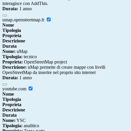
interagisce con AddThis.
Durata:
1 anno
umap.openstreetmap.fr
Nome
Tipologia
Proprieta
Descrizione
Durata
Nome:
uMap
Tipologia:
tecnico
Proprieta:
OpenStreetMap project
Descrizione:
uMap permette di creare mappe con livelli
OpenStreetMap da inserire nel proprio sito internet
Durata:
1 anno
youtube.com
Nome
Tipologia
Proprieta
Descrizione
Durata
Nome:
YSC
Tipologia:
analitico
Proprieta:
Terza-parte