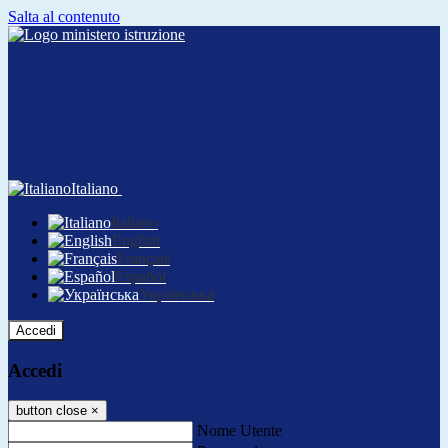
Salta al contenuto
Italiano
Italiano
English
Français
Español
Українська
Accedi
Accedi
button close
×
Nome Utente