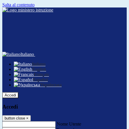
Salta al contenuto
Italiano
Italiano
English
Français
Español
Українська
Accedi
Accedi
button close
×
Nome Utente