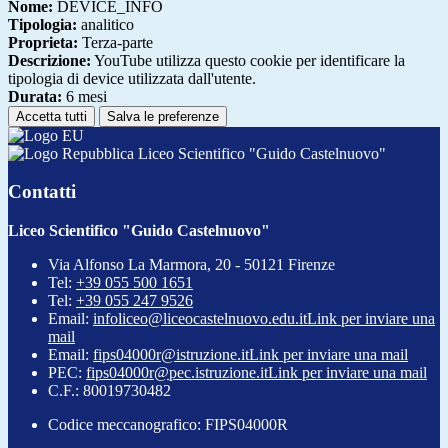
Nome:
DEVICE_INFO
Tipologia:
analitico
Proprieta:
Terza-parte
Descrizione:
YouTube utilizza questo cookie per identificare la
tipologia di device utilizzata dall'utente.
Durata:
6 mesi
Accetta tutti
Salva le preferenze
Liceo Scientifico "Guido Castelnuovo"
Contatti
Liceo Scientifico "Guido Castelnuovo"
Via Alfonso La Marmora, 20 - 50121 Firenze
Tel:
+39 055 500 1651
Tel:
+39 055 247 9526
Email:
infoliceo@liceocastelnuovo.edu.it
Link per inviare una
mail
Email:
fips04000r@istruzione.it
Link per inviare una mail
PEC:
fips04000r@pec.istruzione.it
Link per inviare una mail
C.F.: 80019730482
Codice meccanografico: FIPS04000R