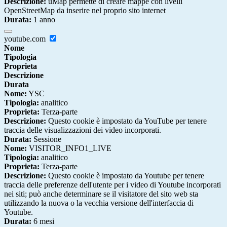
Descrizione:
uMap permette di creare mappe con livelli
OpenStreetMap da inserire nel proprio sito internet
Durata:
1 anno
youtube.com
Nome
Tipologia
Proprieta
Descrizione
Durata
Nome:
YSC
Tipologia:
analitico
Proprieta:
Terza-parte
Descrizione:
Questo cookie è impostato da YouTube per tenere
traccia delle visualizzazioni dei video incorporati.
Durata:
Sessione
Nome:
VISITOR_INFO1_LIVE
Tipologia:
analitico
Proprieta:
Terza-parte
Descrizione:
Questo cookie è impostato da Youtube per tenere
traccia delle preferenze dell'utente per i video di Youtube incorporati
nei siti; può anche determinare se il visitatore del sito web sta
utilizzando la nuova o la vecchia versione dell'interfaccia di
Youtube.
Durata:
6 mesi