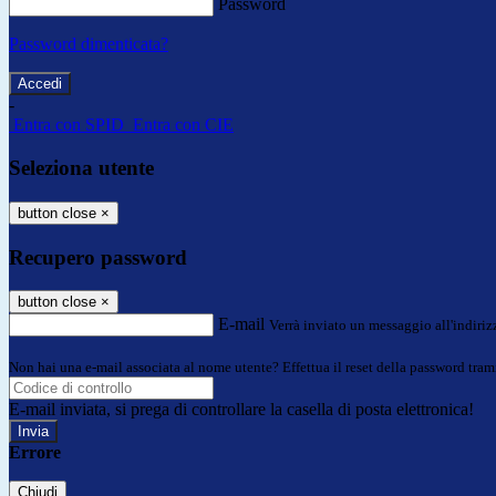
Password
Password dimenticata?
-
Entra con SPID
Entra con CIE
Seleziona utente
button close
×
Recupero password
button close
×
E-mail
Verrà inviato un messaggio all'indirizz
Non hai una e-mail associata al nome utente? Effettua il reset della password tram
E-mail inviata, si prega di controllare la casella di posta elettronica!
Errore
Chiudi