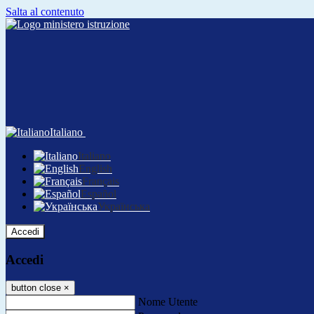
Salta al contenuto
Italiano
Italiano
English
Français
Español
Українська
Accedi
Accedi
button close
×
Nome Utente