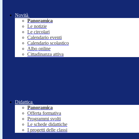
Novità
Panoramica
Le notizie
Le circolari
Calendario eventi
Calendario scolastico
Albo online
Cittadinanza attiva
Didattica
Panoramica
Offerta formativa
Programmi svolti
Le schede didattiche
I progetti delle classi