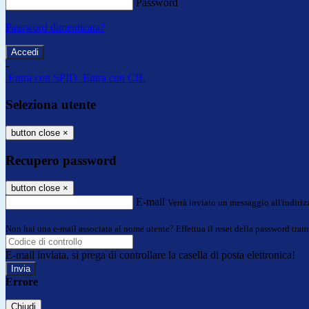
Password
Password dimenticata?
-
Entra con SPID
Entra con CIE
Seleziona utente
button close
×
Recupero password
button close
×
E-mail
Verrà inviato un messaggio all'indirizz
Non hai una e-mail associata al nome utente? Effettua il reset della password tram
E-mail inviata, si prega di controllare la casella di posta elettronica!
Errore
Chiudi