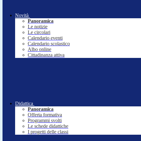
Novità
Panoramica
Le notizie
Le circolari
Calendario eventi
Calendario scolastico
Albo online
Cittadinanza attiva
Didattica
Panoramica
Offerta formativa
Programmi svolti
Le schede didattiche
I progetti delle classi