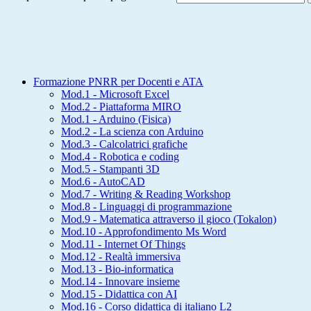
Formazione PNRR per Docenti e ATA
Mod.1 - Microsoft Excel
Mod.2 - Piattaforma MIRO
Mod.1 - Arduino (Fisica)
Mod.2 - La scienza con Arduino
Mod.3 - Calcolatrici grafiche
Mod.4 - Robotica e coding
Mod.5 - Stampanti 3D
Mod.6 - AutoCAD
Mod.7 - Writing & Reading Workshop
Mod.8 - Linguaggi di programmazione
Mod.9 - Matematica attraverso il gioco (Tokalon)
Mod.10 - Approfondimento Ms Word
Mod.11 - Internet Of Things
Mod.12 - Realtà immersiva
Mod.13 - Bio-informatica
Mod.14 - Innovare insieme
Mod.15 - Didattica con AI
Mod.16 - Corso didattica di italiano L2