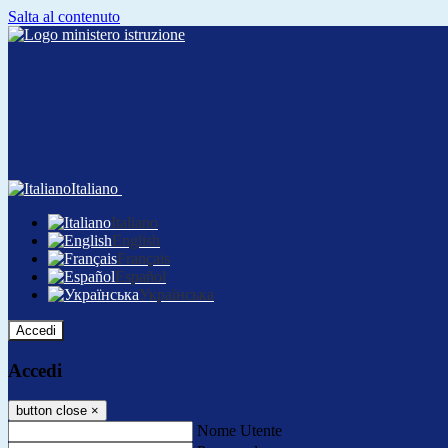
Salta al contenuto
Italiano
Italiano
English
Français
Español
Українська
Accedi
Accedi
button close
×
Nome Utente