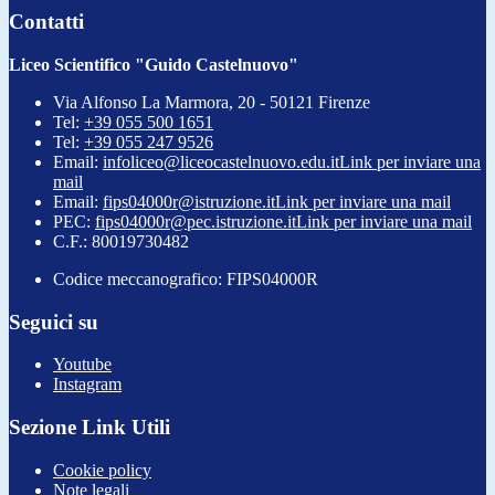
Contatti
Liceo Scientifico "Guido Castelnuovo"
Via Alfonso La Marmora, 20 - 50121 Firenze
Tel:
+39 055 500 1651
Tel:
+39 055 247 9526
Email:
infoliceo@liceocastelnuovo.edu.it
Link per inviare una
mail
Email:
fips04000r@istruzione.it
Link per inviare una mail
PEC:
fips04000r@pec.istruzione.it
Link per inviare una mail
C.F.: 80019730482
Codice meccanografico: FIPS04000R
Seguici su
Youtube
Instagram
Sezione Link Utili
Cookie policy
Note legali