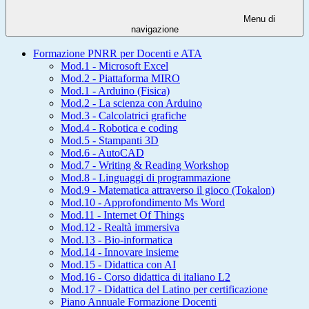
Menu di
navigazione
Formazione PNRR per Docenti e ATA
Mod.1 - Microsoft Excel
Mod.2 - Piattaforma MIRO
Mod.1 - Arduino (Fisica)
Mod.2 - La scienza con Arduino
Mod.3 - Calcolatrici grafiche
Mod.4 - Robotica e coding
Mod.5 - Stampanti 3D
Mod.6 - AutoCAD
Mod.7 - Writing & Reading Workshop
Mod.8 - Linguaggi di programmazione
Mod.9 - Matematica attraverso il gioco (Tokalon)
Mod.10 - Approfondimento Ms Word
Mod.11 - Internet Of Things
Mod.12 - Realtà immersiva
Mod.13 - Bio-informatica
Mod.14 - Innovare insieme
Mod.15 - Didattica con AI
Mod.16 - Corso didattica di italiano L2
Mod.17 - Didattica del Latino per certificazione
Piano Annuale Formazione Docenti