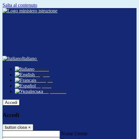
Salta al contenuto
Italiano
Italiano
English
Français
Español
Українська
Accedi
Accedi
button close
×
Nome Utente