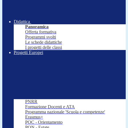
Didattica
Panoramica
Offerta formativa
Programmi svolti
Le schede didattiche
I progetti delle classi
Progetti Europei
PNRR
Formazione Docenti e ATA
Programma nazionale 'Scuola e competenze'
Erasmus+
POC - Orientamento
PON - Estate