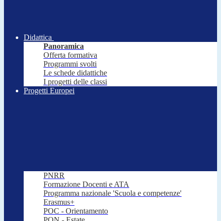
Didattica
Panoramica
Offerta formativa
Programmi svolti
Le schede didattiche
I progetti delle classi
Progetti Europei
PNRR
Formazione Docenti e ATA
Programma nazionale 'Scuola e competenze'
Erasmus+
POC - Orientamento
PON - Estate