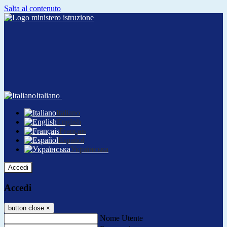
Salta al contenuto
Italiano
Italiano
English
Français
Español
Українська
Accedi
Accedi
button close
×
Nome Utente