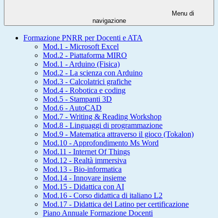
Menu di
navigazione
Formazione PNRR per Docenti e ATA
Mod.1 - Microsoft Excel
Mod.2 - Piattaforma MIRO
Mod.1 - Arduino (Fisica)
Mod.2 - La scienza con Arduino
Mod.3 - Calcolatrici grafiche
Mod.4 - Robotica e coding
Mod.5 - Stampanti 3D
Mod.6 - AutoCAD
Mod.7 - Writing & Reading Workshop
Mod.8 - Linguaggi di programmazione
Mod.9 - Matematica attraverso il gioco (Tokalon)
Mod.10 - Approfondimento Ms Word
Mod.11 - Internet Of Things
Mod.12 - Realtà immersiva
Mod.13 - Bio-informatica
Mod.14 - Innovare insieme
Mod.15 - Didattica con AI
Mod.16 - Corso didattica di italiano L2
Mod.17 - Didattica del Latino per certificazione
Piano Annuale Formazione Docenti