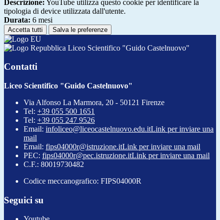
Descrizione:
YouTube utilizza questo cookie per identificare la
tipologia di device utilizzata dall'utente.
Durata:
6 mesi
Accetta tutti
Salva le preferenze
Liceo Scientifico "Guido Castelnuovo"
Contatti
Liceo Scientifico "Guido Castelnuovo"
Via Alfonso La Marmora, 20 - 50121 Firenze
Tel:
+39 055 500 1651
Tel:
+39 055 247 9526
Email:
infoliceo@liceocastelnuovo.edu.it
Link per inviare una
mail
Email:
fips04000r@istruzione.it
Link per inviare una mail
PEC:
fips04000r@pec.istruzione.it
Link per inviare una mail
C.F.: 80019730482
Codice meccanografico: FIPS04000R
Seguici su
Youtube