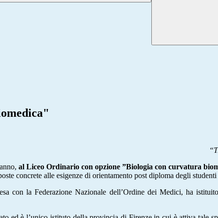
biomedica"
“T
 anno,
al Liceo Ordinario con opzione ”Biologia con curvatura bio
poste concrete alle esigenze di orientamento post diploma degli studenti nel
ntesa con la Federazione Nazionale dell’Ordine dei Medici, ha istituit
nato ed è l’unico istituto della provincia di Firenze in cui è attiva tal