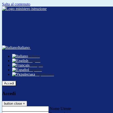
Salta al contenuto
Italiano
Italiano
English
Français
Español
Українська
Accedi
Accedi
button close
×
Nome Utente