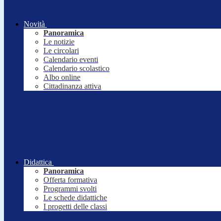
Novità
Panoramica
Le notizie
Le circolari
Calendario eventi
Calendario scolastico
Albo online
Cittadinanza attiva
Didattica
Panoramica
Offerta formativa
Programmi svolti
Le schede didattiche
I progetti delle classi