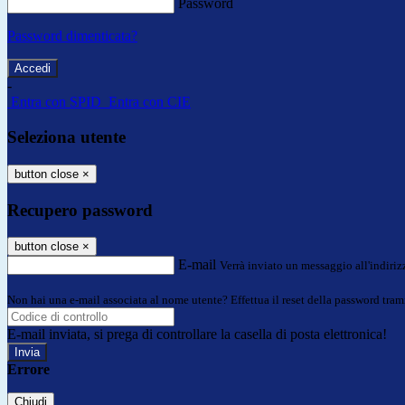
Password
Password dimenticata?
-
Entra con SPID
Entra con CIE
Seleziona utente
button close
×
Recupero password
button close
×
E-mail
Verrà inviato un messaggio all'indirizz
Non hai una e-mail associata al nome utente? Effettua il reset della password tram
E-mail inviata, si prega di controllare la casella di posta elettronica!
Errore
Chiudi