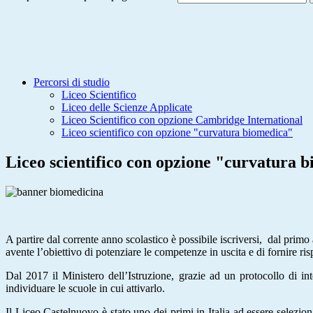
Percorsi di studio
Liceo Scientifico
Liceo delle Scienze Applicate
Liceo Scientifico con opzione Cambridge International
Liceo scientifico con opzione "curvatura biomedica"
Liceo scientifico con opzione "curvatura 
A partire dal corrente anno scolastico è possibile iscriversi,
dal primo
avente l’obiettivo di potenziare le competenze in uscita e di fornire ris
Dal 2017 il Ministero dell’Istruzione, grazie ad un protocollo di i
individuare le scuole in cui attivarlo.
Il Liceo Castelnuovo è stato uno dei primi in Italia ad essere selezio