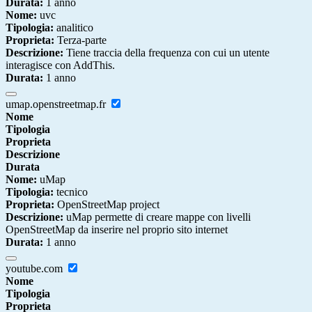
Durata:
1 anno
Nome:
uvc
Tipologia:
analitico
Proprieta:
Terza-parte
Descrizione:
Tiene traccia della frequenza con cui un utente
interagisce con AddThis.
Durata:
1 anno
umap.openstreetmap.fr
Nome
Tipologia
Proprieta
Descrizione
Durata
Nome:
uMap
Tipologia:
tecnico
Proprieta:
OpenStreetMap project
Descrizione:
uMap permette di creare mappe con livelli
OpenStreetMap da inserire nel proprio sito internet
Durata:
1 anno
youtube.com
Nome
Tipologia
Proprieta