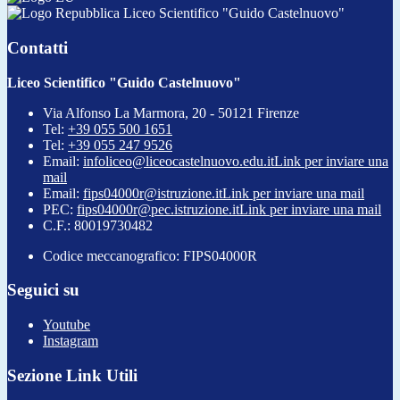
Liceo Scientifico "Guido Castelnuovo"
Contatti
Liceo Scientifico "Guido Castelnuovo"
Via Alfonso La Marmora, 20 - 50121 Firenze
Tel:
+39 055 500 1651
Tel:
+39 055 247 9526
Email:
infoliceo@liceocastelnuovo.edu.it
Link per inviare una
mail
Email:
fips04000r@istruzione.it
Link per inviare una mail
PEC:
fips04000r@pec.istruzione.it
Link per inviare una mail
C.F.: 80019730482
Codice meccanografico: FIPS04000R
Seguici su
Youtube
Instagram
Sezione Link Utili