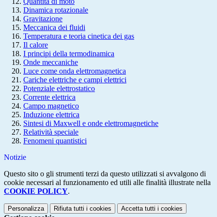
Quantità di moto
Dinamica rotazionale
Gravitazione
Meccanica dei fluidi
Temperatura e teoria cinetica dei gas
Il calore
I principi della termodinamica
Onde meccaniche
Luce come onda elettromagnetica
Cariche elettriche e campi elettrici
Potenziale elettrostatico
Corrente elettrica
Campo magnetico
Induzione elettrica
Sintesi di Maxwell e onde elettromagnetiche
Relatività speciale
Fenomeni quantistici
Notizie
Questo sito o gli strumenti terzi da questo utilizzati si avvalgono di
cookie necessari al funzionamento ed utili alle finalità illustrate nella
COOKIE POLICY
.
Personalizza
Rifiuta tutti
i cookies
Accetta tutti
i cookies