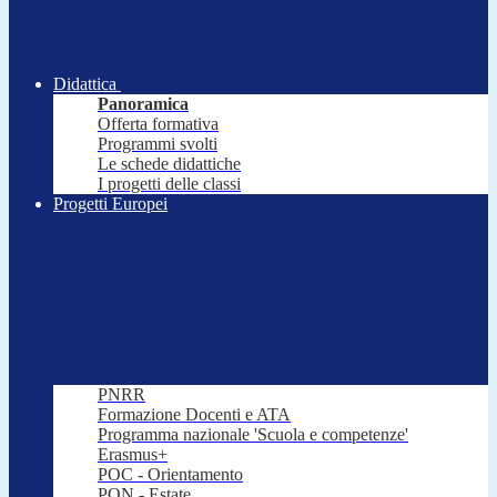
Didattica
Panoramica
Offerta formativa
Programmi svolti
Le schede didattiche
I progetti delle classi
Progetti Europei
PNRR
Formazione Docenti e ATA
Programma nazionale 'Scuola e competenze'
Erasmus+
POC - Orientamento
PON - Estate