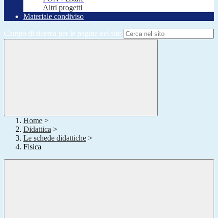
Altri progetti
Materiale condiviso
Campo di ricerca per le pagine del sito
Home
>
Didattica
>
Le schede didattiche
>
Fisica