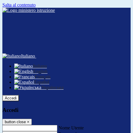
Salta al contenuto
Italiano
Italiano
English
Français
Español
Українська
Accedi
Accedi
button close
×
Nome Utente