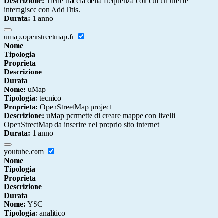
Descrizione:
Tiene traccia della frequenza con cui un utente
interagisce con AddThis.
Durata:
1 anno
umap.openstreetmap.fr
Nome
Tipologia
Proprieta
Descrizione
Durata
Nome:
uMap
Tipologia:
tecnico
Proprieta:
OpenStreetMap project
Descrizione:
uMap permette di creare mappe con livelli
OpenStreetMap da inserire nel proprio sito internet
Durata:
1 anno
youtube.com
Nome
Tipologia
Proprieta
Descrizione
Durata
Nome:
YSC
Tipologia:
analitico