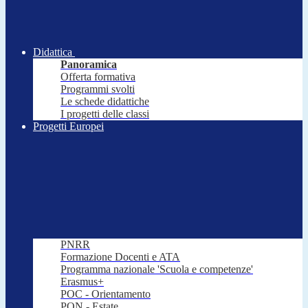
Didattica
Panoramica
Offerta formativa
Programmi svolti
Le schede didattiche
I progetti delle classi
Progetti Europei
PNRR
Formazione Docenti e ATA
Programma nazionale 'Scuola e competenze'
Erasmus+
POC - Orientamento
PON - Estate