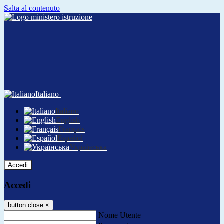
Salta al contenuto
Italiano
Italiano
English
Français
Español
Українська
Accedi
Accedi
button close
×
Nome Utente