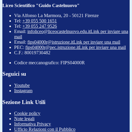
Liceo Scientifico "Guido Castelnuovo"
Via Alfonso La Marmora, 20 - 50121 Firenze
Tel:
+39 055 500 1651
Tel:
+39 055 247 9526
Email:
infoliceo@liceocastelnuovo.edu.it
Link per inviare una
mail
Email:
fips04000r@istruzione.it
Link per inviare una mail
PEC:
fips04000r@pec.istruzione.it
Link per inviare una mail
C.F.: 80019730482
Codice meccanografico: FIPS04000R
Seguici su
Youtube
Instagram
Sezione Link Utili
Cookie policy
Note legali
Informativa Privacy
Ufficio Relazioni con il Pubblico