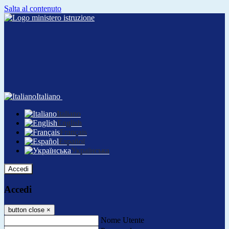
Salta al contenuto
Italiano
Italiano
English
Français
Español
Українська
Accedi
Accedi
button close
×
Nome Utente