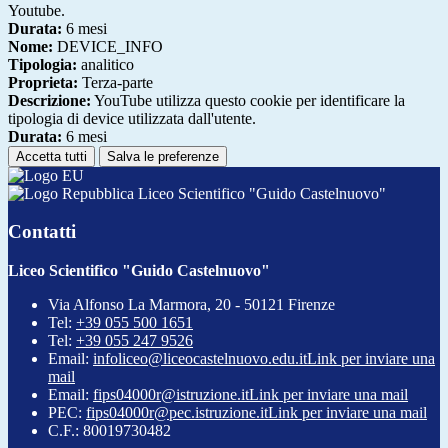
Youtube.
Durata:
6 mesi
Nome:
DEVICE_INFO
Tipologia:
analitico
Proprieta:
Terza-parte
Descrizione:
YouTube utilizza questo cookie per identificare la
tipologia di device utilizzata dall'utente.
Durata:
6 mesi
Accetta tutti
Salva le preferenze
Liceo Scientifico "Guido Castelnuovo"
Contatti
Liceo Scientifico "Guido Castelnuovo"
Via Alfonso La Marmora, 20 - 50121 Firenze
Tel:
+39 055 500 1651
Tel:
+39 055 247 9526
Email:
infoliceo@liceocastelnuovo.edu.it
Link per inviare una
mail
Email:
fips04000r@istruzione.it
Link per inviare una mail
PEC:
fips04000r@pec.istruzione.it
Link per inviare una mail
C.F.: 80019730482