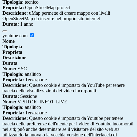
Tipologia:
tecnico
Proprieta:
OpenStreetMap project
Descrizione:
uMap permette di creare mappe con livelli
OpenStreetMap da inserire nel proprio sito internet
Durata:
1 anno
youtube.com
Nome
Tipologia
Proprieta
Descrizione
Durata
Nome:
YSC
Tipologia:
analitico
Proprieta:
Terza-parte
Descrizione:
Questo cookie è impostato da YouTube per tenere
traccia delle visualizzazioni dei video incorporati.
Durata:
Sessione
Nome:
VISITOR_INFO1_LIVE
Tipologia:
analitico
Proprieta:
Terza-parte
Descrizione:
Questo cookie è impostato da Youtube per tenere
traccia delle preferenze dell'utente per i video di Youtube incorporati
nei siti; può anche determinare se il visitatore del sito web sta
utilizzando la nuova o la vecchia versione dell'interfaccia di