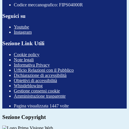
Codice meccanografico: FIPS04000R
Seguici su
Youtube
Instagram
Sezione Link Utili
Cookie policy
Note legali
Informativa Privacy
Ufficio Relazioni con il Pubblico
Dichiarazione di accessibilità
Obiettivi di accessibilità
Whistleblowing
Gestione consensi cookie
Amministrazione trasparente
Pagina visualizzata
1447
volte
Sezione Copyright