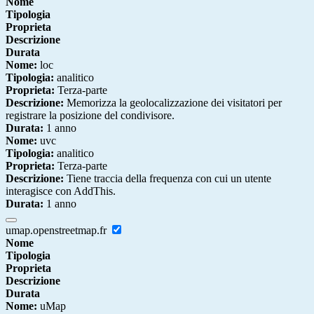
Nome
Tipologia
Proprieta
Descrizione
Durata
Nome:
loc
Tipologia:
analitico
Proprieta:
Terza-parte
Descrizione:
Memorizza la geolocalizzazione dei visitatori per
registrare la posizione del condivisore.
Durata:
1 anno
Nome:
uvc
Tipologia:
analitico
Proprieta:
Terza-parte
Descrizione:
Tiene traccia della frequenza con cui un utente
interagisce con AddThis.
Durata:
1 anno
umap.openstreetmap.fr
Nome
Tipologia
Proprieta
Descrizione
Durata
Nome:
uMap