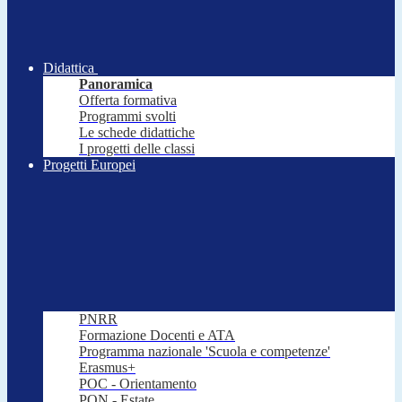
Didattica
Panoramica
Offerta formativa
Programmi svolti
Le schede didattiche
I progetti delle classi
Progetti Europei
PNRR
Formazione Docenti e ATA
Programma nazionale 'Scuola e competenze'
Erasmus+
POC - Orientamento
PON - Estate