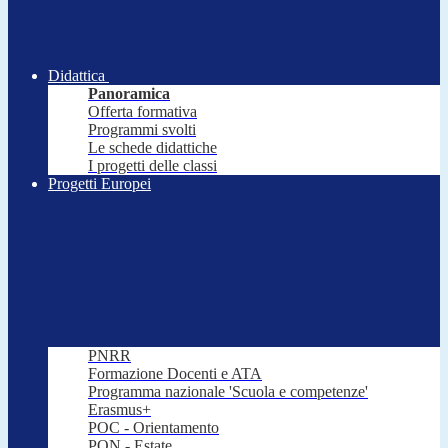
Didattica
Panoramica
Offerta formativa
Programmi svolti
Le schede didattiche
I progetti delle classi
Progetti Europei
PNRR
Formazione Docenti e ATA
Programma nazionale 'Scuola e competenze'
Erasmus+
POC - Orientamento
PON - Estate