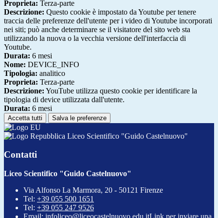
Proprieta:
Terza-parte
Descrizione:
Questo cookie è impostato da Youtube per tenere
traccia delle preferenze dell'utente per i video di Youtube incorporati
nei siti; può anche determinare se il visitatore del sito web sta
utilizzando la nuova o la vecchia versione dell'interfaccia di
Youtube.
Durata:
6 mesi
Nome:
DEVICE_INFO
Tipologia:
analitico
Proprieta:
Terza-parte
Descrizione:
YouTube utilizza questo cookie per identificare la
tipologia di device utilizzata dall'utente.
Durata:
6 mesi
Accetta tutti
Salva le preferenze
Liceo Scientifico "Guido Castelnuovo"
Contatti
Liceo Scientifico "Guido Castelnuovo"
Via Alfonso La Marmora, 20 - 50121 Firenze
Tel:
+39 055 500 1651
Tel:
+39 055 247 9526
Email:
infoliceo@liceocastelnuovo.edu.it
Link per inviare una