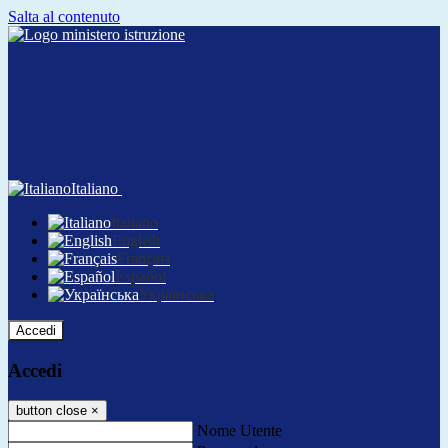
Salta al contenuto
Italiano
Italiano
English
Français
Español
Українська
Accedi
Accedi
button close
×
Nome Utente