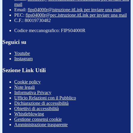
mail
Email:
fips04000r@istruzione.it
Link per inviare una mail
PEC:
fips04000r@pec.istruzione.it
Link per inviare una mail
C.F.: 80019730482
Codice meccanografico: FIPS04000R
Seguici su
Youtube
Instagram
Sezione Link Utili
Cookie policy
Note legali
Informativa Privacy
Ufficio Relazioni con il Pubblico
Dichiarazione di accessibilità
Obiettivi di accessibilità
Whistleblowing
Gestione consensi cookie
Amministrazione trasparente