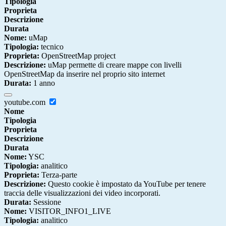
Tipologia
Proprieta
Descrizione
Durata
Nome:
uMap
Tipologia:
tecnico
Proprieta:
OpenStreetMap project
Descrizione:
uMap permette di creare mappe con livelli
OpenStreetMap da inserire nel proprio sito internet
Durata:
1 anno
youtube.com
Nome
Tipologia
Proprieta
Descrizione
Durata
Nome:
YSC
Tipologia:
analitico
Proprieta:
Terza-parte
Descrizione:
Questo cookie è impostato da YouTube per tenere
traccia delle visualizzazioni dei video incorporati.
Durata:
Sessione
Nome:
VISITOR_INFO1_LIVE
Tipologia:
analitico