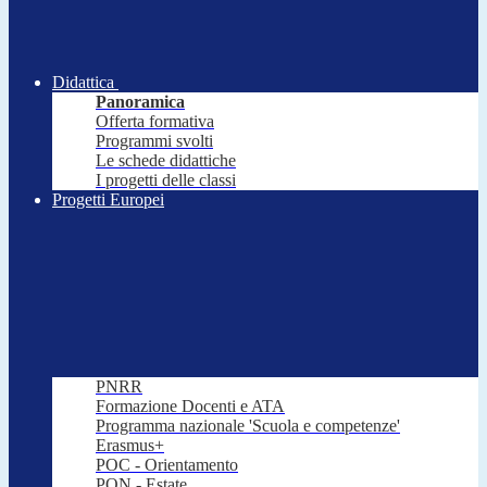
Didattica
Panoramica
Offerta formativa
Programmi svolti
Le schede didattiche
I progetti delle classi
Progetti Europei
PNRR
Formazione Docenti e ATA
Programma nazionale 'Scuola e competenze'
Erasmus+
POC - Orientamento
PON - Estate