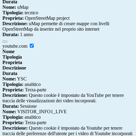
Durata
Nome:
uMap
Tipologia:
tecnico
Proprieta:
OpenStreetMap project
Descrizione:
uMap permette di creare mappe con livelli
OpenStreetMap da inserire nel proprio sito internet
Durata:
1 anno
youtube.com
Nome
Tipologia
Proprieta
Descrizione
Durata
Nome:
YSC
Tipologia:
analitico
Proprieta:
Terza-parte
Descrizione:
Questo cookie è impostato da YouTube per tenere
traccia delle visualizzazioni dei video incorporati.
Durata:
Sessione
Nome:
VISITOR_INFO1_LIVE
Tipologia:
analitico
Proprieta:
Terza-parte
Descrizione:
Questo cookie è impostato da Youtube per tenere
traccia delle preferenze dell'utente per i video di Youtube incorporati