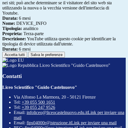
nei siti; può anche determinare se il visitatore del sito web sta
utilizzando la nuova o la vecchia versione dell'interfaccia di
Youtube.
Durata:
6 mesi
Nome:
DEVICE_INFO
Tipologia:
analitico
Proprieta:
Terza-parte
Descrizione:
YouTube utilizza questo cookie per identificare la
tipologia di device utilizzata dall'utente.
Durata:
6 mesi
Accetta tutti
Salva le preferenze
Liceo Scientifico "Guido Castelnuovo"
Contatti
Liceo Scientifico "Guido Castelnuovo"
Via Alfonso La Marmora, 20 - 50121 Firenze
Tel:
+39 055 500 1651
Tel:
+39 055 247 9526
Email:
infoliceo@liceocastelnuovo.edu.it
Link per inviare una
mail
Email:
fips04000r@istruzione.it
Link per inviare una mail
PEC:
fips04000r@pec.istruzione.it
Link per inviare una mail