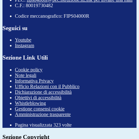
C.F.: 80019730482
Codice meccanografico: FIPS04000R
Seguici su
Youtube
Instagram
Sezione Link Utili
Cookie policy
Note legali
Informativa Privacy
Ufficio Relazioni con il Pubblico
Dichiarazione di accessibilità
Obiettivi di accessibilità
Whistleblowing
Gestione consensi cookie
Amministrazione trasparente
Pagina visualizzata
323
volte
Sezione Copyright