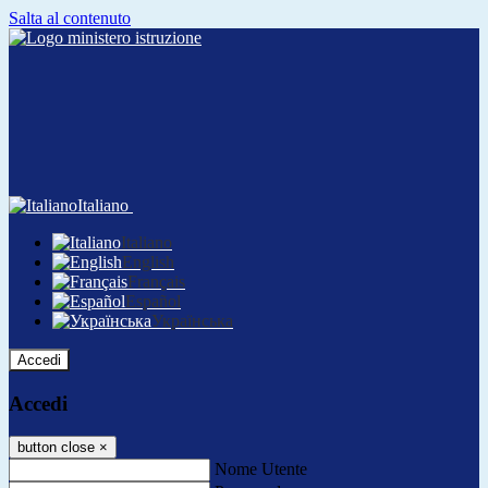
Salta al contenuto
Italiano
Italiano
English
Français
Español
Українська
Accedi
Accedi
button close
×
Nome Utente