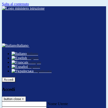
Salta al contenuto
Italiano
Italiano
English
Français
Español
Українська
Accedi
Accedi
button close
×
Nome Utente