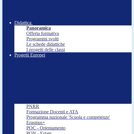
Didattica
Panoramica
Offerta formativa
Programmi svolti
Le schede didattiche
I progetti delle classi
Progetti Europei
PNRR
Formazione Docenti e ATA
Programma nazionale 'Scuola e competenze'
Erasmus+
POC - Orientamento
PON - Estate