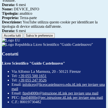
Youtube.
Durata:
6 mesi
Nome:
DEVICE_INFO
Tipologia:
analitico
Proprieta:
Terza-parte
Descrizione:
YouTube utilizza questo cookie per identificare la
tipologia di device utilizzata dall'utente.
Durata:
6 mesi
Accetta tutti
Salva le preferenze
Liceo Scientifico "Guido Castelnuovo"
Contatti
Liceo Scientifico "Guido Castelnuovo"
Via Alfonso La Marmora, 20 - 50121 Firenze
Tel:
+39 055 500 1651
Tel:
+39 055 247 9526
Email:
infoliceo@liceocastelnuovo.edu.it
Link per inviare una
mail
Email:
fips04000r@istruzione.it
Link per inviare una mail
PEC:
fips04000r@pec.istruzione.it
Link per inviare una mail
C.F.: 80019730482