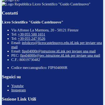
Liceo Scientifico "Guido Castelnuovo"
Contatti
Liceo Scientifico "Guido Castelnuovo"
Via Alfonso La Marmora, 20 - 50121 Firenze
Tel:
+39 055 500 1651
Tel:
+39 055 247 9526
Email:
infoliceo@liceocastelnuovo.edu.it
Link per inviare una
mail
Email:
fips04000r@istruzione.it
Link per inviare una mail
PEC:
fips04000r@pec.istruzione.it
Link per inviare una mail
C.F.: 80019730482
Codice meccanografico: FIPS04000R
Seguici su
Youtube
Instagram
Sezione Link Utili