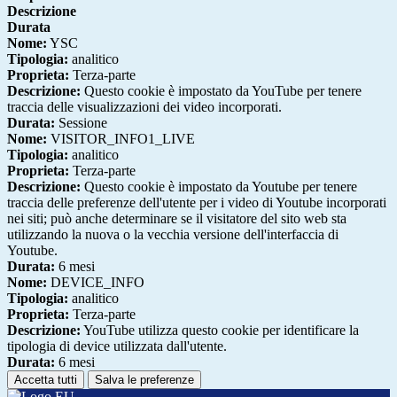
Descrizione
Durata
Nome:
YSC
Tipologia:
analitico
Proprieta:
Terza-parte
Descrizione:
Questo cookie è impostato da YouTube per tenere
traccia delle visualizzazioni dei video incorporati.
Durata:
Sessione
Nome:
VISITOR_INFO1_LIVE
Tipologia:
analitico
Proprieta:
Terza-parte
Descrizione:
Questo cookie è impostato da Youtube per tenere
traccia delle preferenze dell'utente per i video di Youtube incorporati
nei siti; può anche determinare se il visitatore del sito web sta
utilizzando la nuova o la vecchia versione dell'interfaccia di
Youtube.
Durata:
6 mesi
Nome:
DEVICE_INFO
Tipologia:
analitico
Proprieta:
Terza-parte
Descrizione:
YouTube utilizza questo cookie per identificare la
tipologia di device utilizzata dall'utente.
Durata:
6 mesi
Accetta tutti
Salva le preferenze