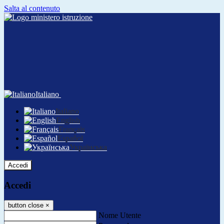
Salta al contenuto
Italiano
Italiano
English
Français
Español
Українська
Accedi
Accedi
button close
×
Nome Utente