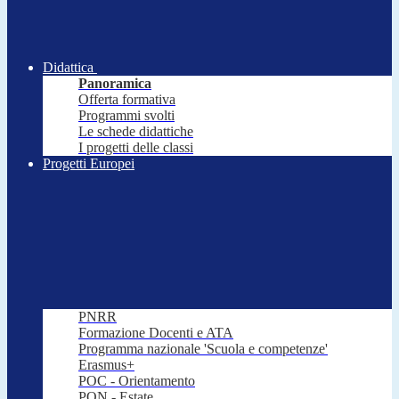
Didattica
Panoramica
Offerta formativa
Programmi svolti
Le schede didattiche
I progetti delle classi
Progetti Europei
PNRR
Formazione Docenti e ATA
Programma nazionale 'Scuola e competenze'
Erasmus+
POC - Orientamento
PON - Estate