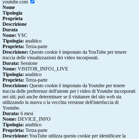
youtube.com
Nome
Tipologia
Proprieta
Descrizione
Durata
Nome:
YSC
Tipologia:
analitico
Proprieta:
Terza-parte
Descrizione:
Questo cookie è impostato da YouTube per tenere
traccia delle visualizzazioni dei video incorporati.
Durata:
Sessione
Nome:
VISITOR_INFO1_LIVE
Tipologia:
analitico
Proprieta:
Terza-parte
Descrizione:
Questo cookie è impostato da Youtube per tenere
traccia delle preferenze dell'utente per i video di Youtube incorporati
nei siti; può anche determinare se il visitatore del sito web sta
utilizzando la nuova o la vecchia versione dell'interfaccia di
Youtube.
Durata:
6 mesi
Nome:
DEVICE_INFO
Tipologia:
analitico
Proprieta:
Terza-parte
Descrizione:
YouTube utilizza questo cookie per identificare la