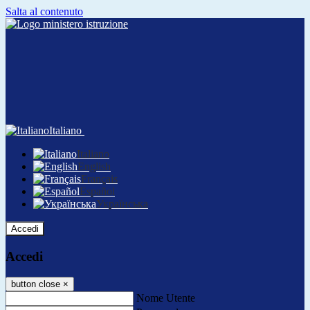
Salta al contenuto
Italiano
Italiano
English
Français
Español
Українська
Accedi
Accedi
button close
×
Nome Utente