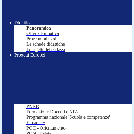
Didattica
Panoramica
Offerta formativa
Programmi svolti
Le schede didattiche
I progetti delle classi
Progetti Europei
PNRR
Formazione Docenti e ATA
Programma nazionale 'Scuola e competenze'
Erasmus+
POC - Orientamento
PON - Estate