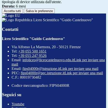
tipologia di device utilizzata dall'utente.
Durata:
6 mesi
Accetta tutti
Salva le preferenze
Liceo Scientifico "Guido Castelnuovo"
Contatti
Liceo Scientifico "Guido Castelnuovo"
Via Alfonso La Marmora, 20 - 50121 Firenze
Tel:
+39 055 500 1651
Tel:
+39 055 247 9526
Email:
infoliceo@liceocastelnuovo.edu.it
Link per inviare una
mail
Email:
fips04000r@istruzione.it
Link per inviare una mail
PEC:
fips04000r@pec.istruzione.it
Link per inviare una mail
C.F.: 80019730482
Codice meccanografico: FIPS04000R
Seguici su
Youtube