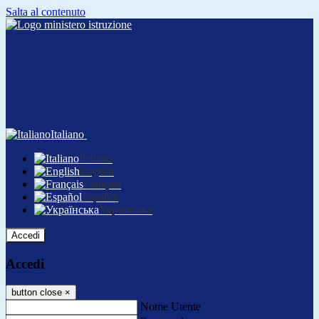
Salta al contenuto
Italiano
Italiano
English
Français
Español
Українська
Accedi
Accedi
button close
×
Nome Utente