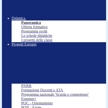
Didattica
Panoramica
Offerta formativa
Programmi svolti
Le schede didattiche
I progetti delle classi
Progetti Europei
PNRR
Formazione Docenti e ATA
Programma nazionale 'Scuola e competenze'
Erasmus+
POC - Orientamento
PON - Estate