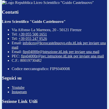
Liceo Scientifico "Guido Castelnuovo"
Contatti
Liceo Scientifico "Guido Castelnuovo"
Via Alfonso La Marmora, 20 - 50121 Firenze
Tel:
+39 055 500 1651
Tel:
+39 055 247 9526
Email:
infoliceo@liceocastelnuovo.edu.it
Link per inviare una
mail
Email:
fips04000r@istruzione.it
Link per inviare una mail
PEC:
fips04000r@pec.istruzione.it
Link per inviare una mail
C.F.: 80019730482
Codice meccanografico: FIPS04000R
Seguici su
Youtube
Instagram
Sezione Link Utili