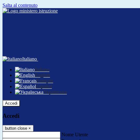
Salta al contenuto
Italiano
Italiano
English
Français
Español
Українська
Accedi
Accedi
button close
×
Nome Utente