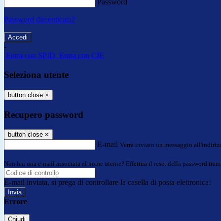
Password
Password dimenticata?
-
Entra con SPID
Entra con CIE
Seleziona utente
button close
×
Recupero password
button close
×
E-mail
Verrà inviato un messaggio all'indirizz
Non hai una e-mail associata al nome utente? Effettua il reset della password tram
E-mail inviata, si prega di controllare la casella di posta elettronica!
Errore
Chiudi