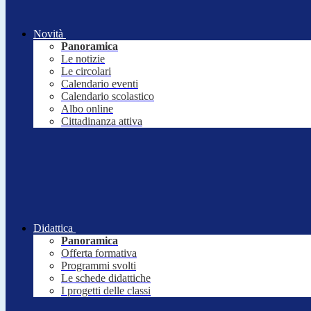
Novità
Panoramica
Le notizie
Le circolari
Calendario eventi
Calendario scolastico
Albo online
Cittadinanza attiva
Didattica
Panoramica
Offerta formativa
Programmi svolti
Le schede didattiche
I progetti delle classi