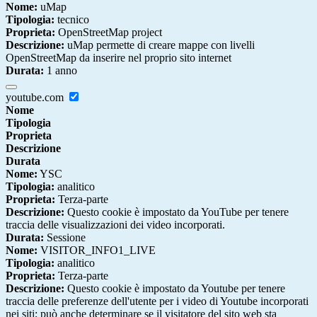
Nome:
uMap
Tipologia:
tecnico
Proprieta:
OpenStreetMap project
Descrizione:
uMap permette di creare mappe con livelli
OpenStreetMap da inserire nel proprio sito internet
Durata:
1 anno
youtube.com
Nome
Tipologia
Proprieta
Descrizione
Durata
Nome:
YSC
Tipologia:
analitico
Proprieta:
Terza-parte
Descrizione:
Questo cookie è impostato da YouTube per tenere
traccia delle visualizzazioni dei video incorporati.
Durata:
Sessione
Nome:
VISITOR_INFO1_LIVE
Tipologia:
analitico
Proprieta:
Terza-parte
Descrizione:
Questo cookie è impostato da Youtube per tenere
traccia delle preferenze dell'utente per i video di Youtube incorporati
nei siti; può anche determinare se il visitatore del sito web sta