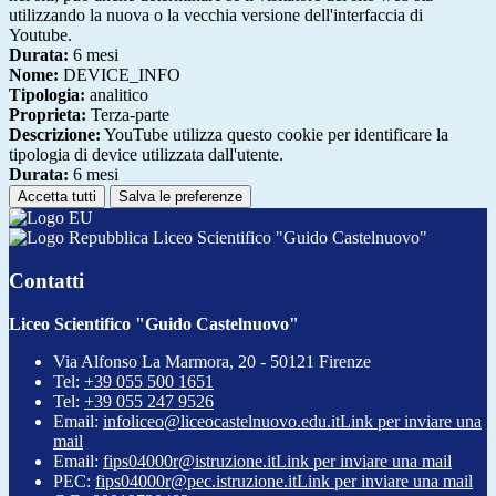
utilizzando la nuova o la vecchia versione dell'interfaccia di
Youtube.
Durata:
6 mesi
Nome:
DEVICE_INFO
Tipologia:
analitico
Proprieta:
Terza-parte
Descrizione:
YouTube utilizza questo cookie per identificare la
tipologia di device utilizzata dall'utente.
Durata:
6 mesi
Accetta tutti
Salva le preferenze
Liceo Scientifico "Guido Castelnuovo"
Contatti
Liceo Scientifico "Guido Castelnuovo"
Via Alfonso La Marmora, 20 - 50121 Firenze
Tel:
+39 055 500 1651
Tel:
+39 055 247 9526
Email:
infoliceo@liceocastelnuovo.edu.it
Link per inviare una
mail
Email:
fips04000r@istruzione.it
Link per inviare una mail
PEC:
fips04000r@pec.istruzione.it
Link per inviare una mail