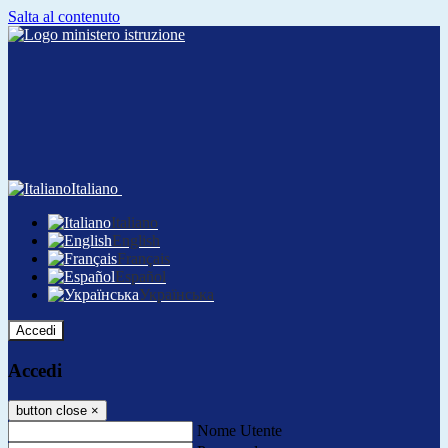
Salta al contenuto
Italiano
Italiano
English
Français
Español
Українська
Accedi
Accedi
button close
×
Nome Utente