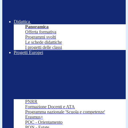
Didattica
Panoramica
Offerta formativa
Programmi svolti
Le schede didattiche
I progetti delle classi
Progetti Europei
PNRR
Formazione Docenti e ATA
Programma nazionale 'Scuola e competenze'
Erasmus+
POC - Orientamento
PON - Estate