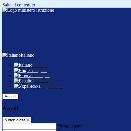
Salta al contenuto
Italiano
Italiano
English
Français
Español
Українська
Accedi
Accedi
button close
×
Nome Utente