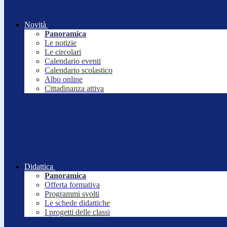
Novità
Panoramica
Le notizie
Le circolari
Calendario eventi
Calendario scolastico
Albo online
Cittadinanza attiva
Didattica
Panoramica
Offerta formativa
Programmi svolti
Le schede didattiche
I progetti delle classi