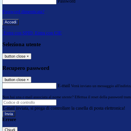
Password
Password dimenticata?
-
Entra con SPID
Entra con CIE
Seleziona utente
button close
×
Recupero password
button close
×
E-mail
Verrà inviato un messaggio all'indirizz
Non hai una e-mail associata al nome utente? Effettua il reset della password tram
E-mail inviata, si prega di controllare la casella di posta elettronica!
Errore
Chiudi