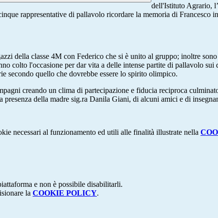
dell'Istituto Agrario,
cinque rappresentative di pallavolo ricordare la memoria di Francesco i
zzi della classe 4M con Federico che si è unito al gruppo; inoltre sono 
o colto l'occasione per dar vita a delle intense partite di pallavolo sui
torie secondo quello che dovrebbe essere lo spirito olimpico.
compagni creando un clima di partecipazione e fiducia reciproca culmin
la presenza della madre sig.ra Danila Giani, di alcuni amici e di insegnan
kie necessari al funzionamento ed utili alle finalità illustrate nella
COO
attaforma e non è possibile disabilitarli.
isionare la
COOKIE POLICY
.