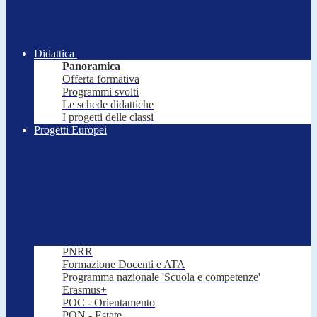
Didattica
Panoramica
Offerta formativa
Programmi svolti
Le schede didattiche
I progetti delle classi
Progetti Europei
PNRR
Formazione Docenti e ATA
Programma nazionale 'Scuola e competenze'
Erasmus+
POC - Orientamento
PON - Estate