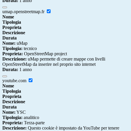
Durata:
1 anno
umap.openstreetmap.fr
Nome
Tipologia
Proprieta
Descrizione
Durata
Nome:
uMap
Tipologia:
tecnico
Proprieta:
OpenStreetMap project
Descrizione:
uMap permette di creare mappe con livelli
OpenStreetMap da inserire nel proprio sito internet
Durata:
1 anno
youtube.com
Nome
Tipologia
Proprieta
Descrizione
Durata
Nome:
YSC
Tipologia:
analitico
Proprieta:
Terza-parte
Descrizione:
Questo cookie è impostato da YouTube per tenere