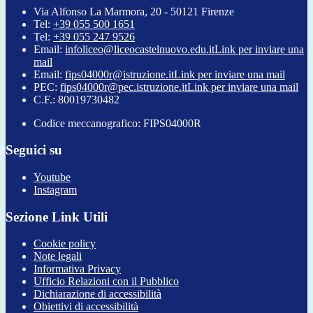
Via Alfonso La Marmora, 20 - 50121 Firenze
Tel:
+39 055 500 1651
Tel:
+39 055 247 9526
Email:
infoliceo@liceocastelnuovo.edu.it
Link per inviare una
mail
Email:
fips04000r@istruzione.it
Link per inviare una mail
PEC:
fips04000r@pec.istruzione.it
Link per inviare una mail
C.F.: 80019730482
Codice meccanografico: FIPS04000R
Seguici su
Youtube
Instagram
Sezione Link Utili
Cookie policy
Note legali
Informativa Privacy
Ufficio Relazioni con il Pubblico
Dichiarazione di accessibilità
Obiettivi di accessibilità