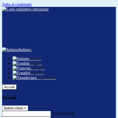
Salta al contenuto
Italiano
Italiano
English
Français
Español
Українська
Accedi
Accedi
button close
×
Nome Utente