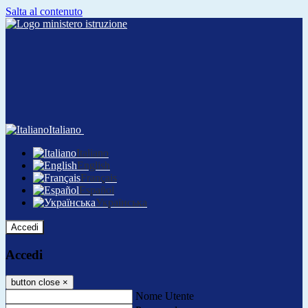
Salta al contenuto
Italiano
Italiano
English
Français
Español
Українська
Accedi
Accedi
button close
×
Nome Utente