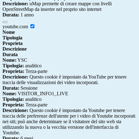
Descrizione:
uMap permette di creare mappe con livelli
OpenStreetMap da inserire nel proprio sito internet
Durata:
1 anno
youtube.com
Nome
Tipologia
Proprieta
Descrizione
Durata
Nome:
YSC
Tipologia:
analitico
Proprieta:
Terza-parte
Descrizione:
Questo cookie è impostato da YouTube per tenere
traccia delle visualizzazioni dei video incorporati.
Durata:
Sessione
Nome:
VISITOR_INFO1_LIVE
Tipologia:
analitico
Proprieta:
Terza-parte
Descrizione:
Questo cookie è impostato da Youtube per tenere
traccia delle preferenze dell'utente per i video di Youtube incorporati
nei siti; può anche determinare se il visitatore del sito web sta
utilizzando la nuova o la vecchia versione dell'interfaccia di
Youtube.
Durata:
6 mesi