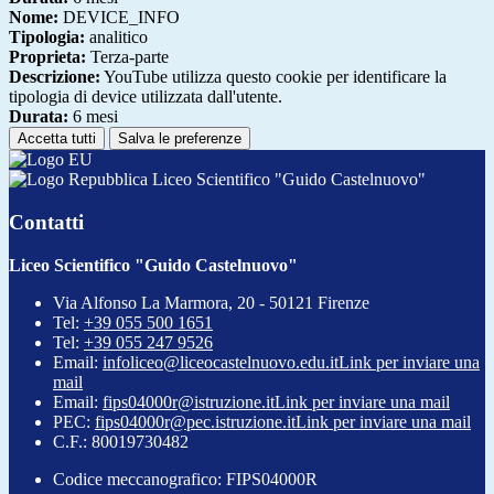
Nome:
DEVICE_INFO
Tipologia:
analitico
Proprieta:
Terza-parte
Descrizione:
YouTube utilizza questo cookie per identificare la
tipologia di device utilizzata dall'utente.
Durata:
6 mesi
Accetta tutti
Salva le preferenze
Liceo Scientifico "Guido Castelnuovo"
Contatti
Liceo Scientifico "Guido Castelnuovo"
Via Alfonso La Marmora, 20 - 50121 Firenze
Tel:
+39 055 500 1651
Tel:
+39 055 247 9526
Email:
infoliceo@liceocastelnuovo.edu.it
Link per inviare una
mail
Email:
fips04000r@istruzione.it
Link per inviare una mail
PEC:
fips04000r@pec.istruzione.it
Link per inviare una mail
C.F.: 80019730482
Codice meccanografico: FIPS04000R