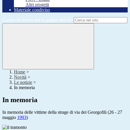
Altri progetti
Materiale condiviso
Campo di ricerca per le pagine del sito
Home
>
Novità
>
Le notizie
>
In memoria
In memoria
In memoria delle vittime della strage di via dei Georgofili
(26 - 27
maggio
1993
)