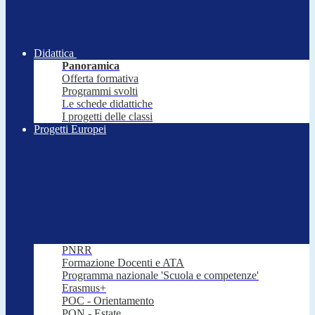
Didattica
Panoramica
Offerta formativa
Programmi svolti
Le schede didattiche
I progetti delle classi
Progetti Europei
PNRR
Formazione Docenti e ATA
Programma nazionale 'Scuola e competenze'
Erasmus+
POC - Orientamento
PON - Estate