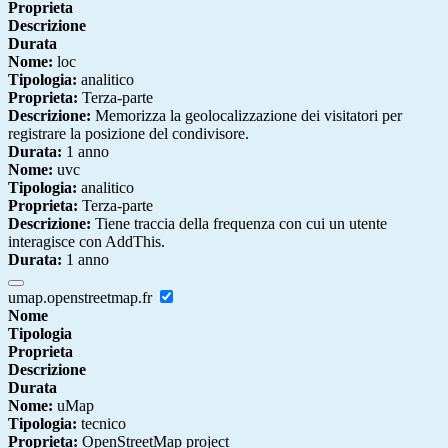
Proprieta
Descrizione
Durata
Nome:
loc
Tipologia:
analitico
Proprieta:
Terza-parte
Descrizione:
Memorizza la geolocalizzazione dei visitatori per
registrare la posizione del condivisore.
Durata:
1 anno
Nome:
uvc
Tipologia:
analitico
Proprieta:
Terza-parte
Descrizione:
Tiene traccia della frequenza con cui un utente
interagisce con AddThis.
Durata:
1 anno
umap.openstreetmap.fr
Nome
Tipologia
Proprieta
Descrizione
Durata
Nome:
uMap
Tipologia:
tecnico
Proprieta:
OpenStreetMap project