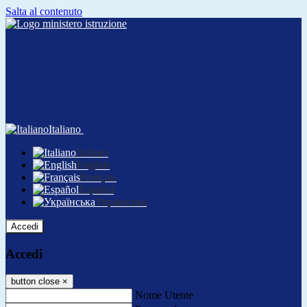
Salta al contenuto
Italiano
Italiano
English
Français
Español
Українська
Accedi
Accedi
button close
×
Nome Utente