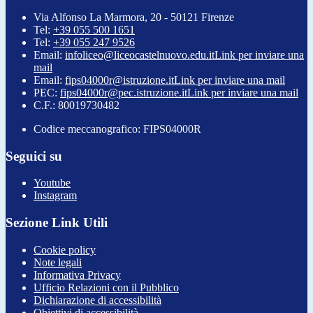
Via Alfonso La Marmora, 20 - 50121 Firenze
Tel:
+39 055 500 1651
Tel:
+39 055 247 9526
Email:
infoliceo@liceocastelnuovo.edu.it
Link per inviare una
mail
Email:
fips04000r@istruzione.it
Link per inviare una mail
PEC:
fips04000r@pec.istruzione.it
Link per inviare una mail
C.F.: 80019730482
Codice meccanografico: FIPS04000R
Seguici su
Youtube
Instagram
Sezione Link Utili
Cookie policy
Note legali
Informativa Privacy
Ufficio Relazioni con il Pubblico
Dichiarazione di accessibilità
Obiettivi di accessibilità