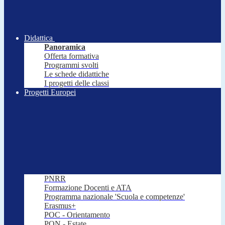
Didattica
Panoramica
Offerta formativa
Programmi svolti
Le schede didattiche
I progetti delle classi
Progetti Europei
PNRR
Formazione Docenti e ATA
Programma nazionale 'Scuola e competenze'
Erasmus+
POC - Orientamento
PON - Estate