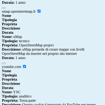
Durata:
1 anno
umap.openstreetmap.fr
Nome
Tipologia
Proprieta
Descrizione
Durata
Nome:
uMap
Tipologia:
tecnico
Proprieta:
OpenStreetMap project
Descrizione:
uMap permette di creare mappe con livelli
OpenStreetMap da inserire nel proprio sito internet
Durata:
1 anno
youtube.com
Nome
Tipologia
Proprieta
Descrizione
Durata
Nome:
YSC
Tipologia:
analitico
Proprieta:
Terza-parte
Descrizione:
Questo cookie è impostato da YouTube per tenere