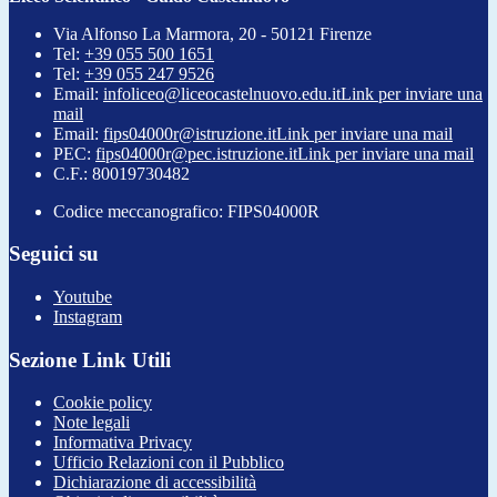
Via Alfonso La Marmora, 20 - 50121 Firenze
Tel:
+39 055 500 1651
Tel:
+39 055 247 9526
Email:
infoliceo@liceocastelnuovo.edu.it
Link per inviare una
mail
Email:
fips04000r@istruzione.it
Link per inviare una mail
PEC:
fips04000r@pec.istruzione.it
Link per inviare una mail
C.F.: 80019730482
Codice meccanografico: FIPS04000R
Seguici su
Youtube
Instagram
Sezione Link Utili
Cookie policy
Note legali
Informativa Privacy
Ufficio Relazioni con il Pubblico
Dichiarazione di accessibilità