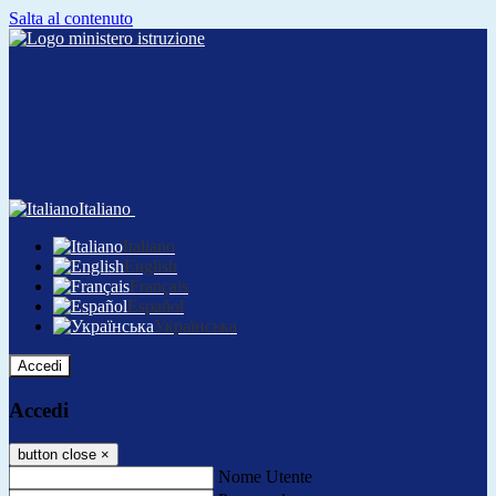
Salta al contenuto
Italiano
Italiano
English
Français
Español
Українська
Accedi
Accedi
button close
×
Nome Utente