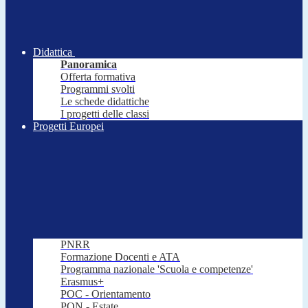
Didattica
Panoramica
Offerta formativa
Programmi svolti
Le schede didattiche
I progetti delle classi
Progetti Europei
PNRR
Formazione Docenti e ATA
Programma nazionale 'Scuola e competenze'
Erasmus+
POC - Orientamento
PON - Estate