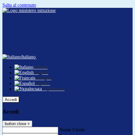
Salta al contenuto
Italiano
Italiano
English
Français
Español
Українська
Accedi
Accedi
button close
×
Nome Utente