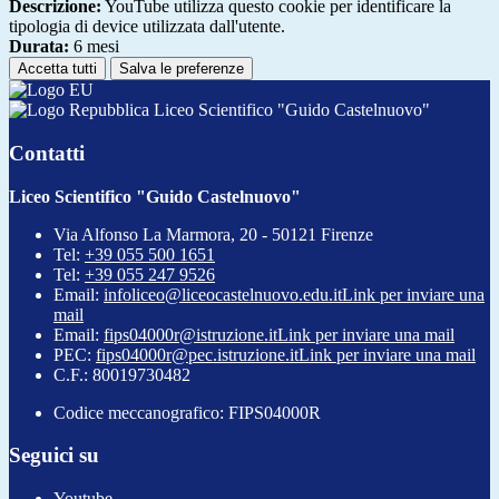
Descrizione:
YouTube utilizza questo cookie per identificare la
tipologia di device utilizzata dall'utente.
Durata:
6 mesi
Accetta tutti
Salva le preferenze
Liceo Scientifico "Guido Castelnuovo"
Contatti
Liceo Scientifico "Guido Castelnuovo"
Via Alfonso La Marmora, 20 - 50121 Firenze
Tel:
+39 055 500 1651
Tel:
+39 055 247 9526
Email:
infoliceo@liceocastelnuovo.edu.it
Link per inviare una
mail
Email:
fips04000r@istruzione.it
Link per inviare una mail
PEC:
fips04000r@pec.istruzione.it
Link per inviare una mail
C.F.: 80019730482
Codice meccanografico: FIPS04000R
Seguici su
Youtube