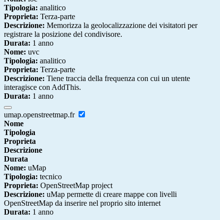
Tipologia:
analitico
Proprieta:
Terza-parte
Descrizione:
Memorizza la geolocalizzazione dei visitatori per
registrare la posizione del condivisore.
Durata:
1 anno
Nome:
uvc
Tipologia:
analitico
Proprieta:
Terza-parte
Descrizione:
Tiene traccia della frequenza con cui un utente
interagisce con AddThis.
Durata:
1 anno
umap.openstreetmap.fr
Nome
Tipologia
Proprieta
Descrizione
Durata
Nome:
uMap
Tipologia:
tecnico
Proprieta:
OpenStreetMap project
Descrizione:
uMap permette di creare mappe con livelli
OpenStreetMap da inserire nel proprio sito internet
Durata:
1 anno