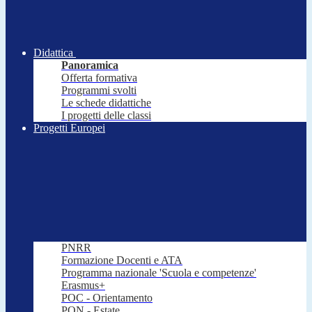
Didattica
Panoramica
Offerta formativa
Programmi svolti
Le schede didattiche
I progetti delle classi
Progetti Europei
PNRR
Formazione Docenti e ATA
Programma nazionale 'Scuola e competenze'
Erasmus+
POC - Orientamento
PON - Estate