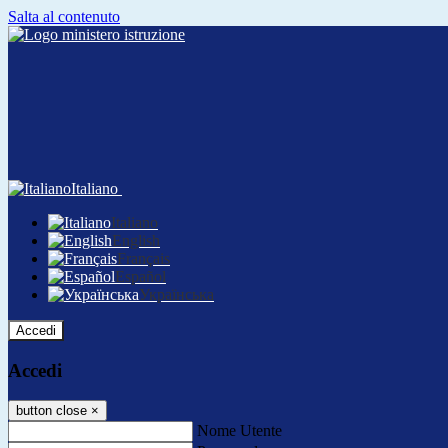
Salta al contenuto
Italiano
Italiano
English
Français
Español
Українська
Accedi
Accedi
button close
×
Nome Utente