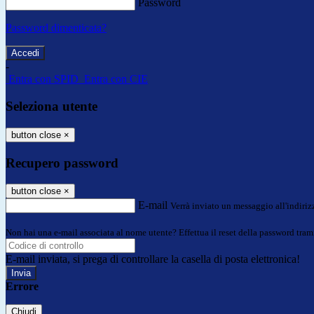
Password
Password dimenticata?
-
Entra con SPID
Entra con CIE
Seleziona utente
button close
×
Recupero password
button close
×
E-mail
Verrà inviato un messaggio all'indirizz
Non hai una e-mail associata al nome utente? Effettua il reset della password tram
E-mail inviata, si prega di controllare la casella di posta elettronica!
Errore
Chiudi