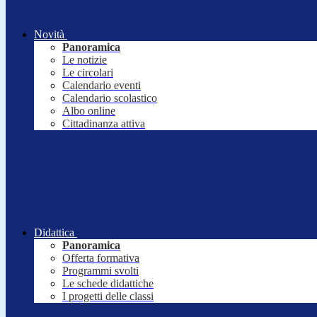
Novità
Panoramica
Le notizie
Le circolari
Calendario eventi
Calendario scolastico
Albo online
Cittadinanza attiva
Didattica
Panoramica
Offerta formativa
Programmi svolti
Le schede didattiche
I progetti delle classi